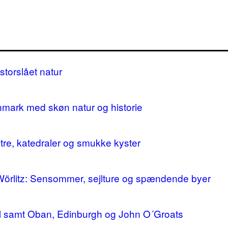
storslået natur
nmark med skøn natur og historie
stre, katedraler og smukke kyster
 Wörlitz: Sensommer, sejlture og spændende byer
ll samt Oban, Edinburgh og John O´Groats