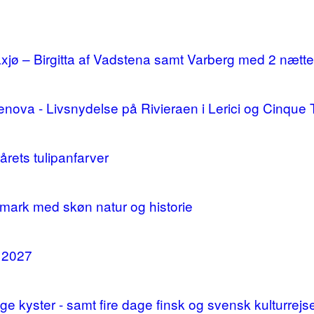
ø – Birgitta af Vadstena samt Varberg med 2 nætte
enova - Livsnydelse på Rivieraen i Lerici og Cinque 
årets tulipanfarver
mark med skøn natur og historie
i 2027
 kyster - samt fire dage finsk og svensk kulturrejs