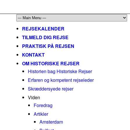
mail@historiskerejser.dk
+45 20 93 17 14
REJSEKALENDER
TILMELD DIG REJSE
PRAKTISK PÅ REJSEN
KONTAKT
OM HISTORISKE REJSER
Historien bag Historiske Rejser
Erfaren og kompetent rejseleder
Skræddersyede rejser
Viden
Foredrag
Artikler
Amsterdam