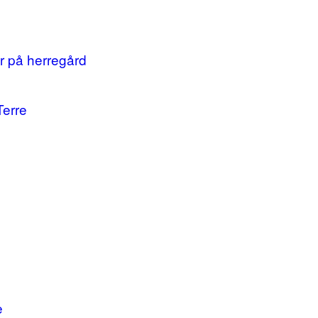
r på herregård
Terre
e