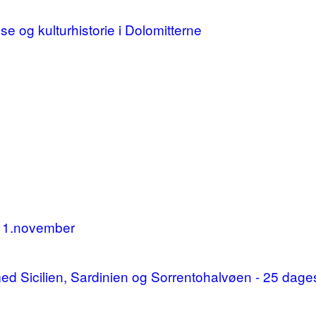
lse og kulturhistorie i Dolomitterne
11.november
d med Sicilien, Sardinien og Sorrentohalvøen - 25 da