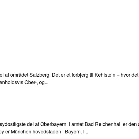
l af området Salzberg. Det er et forbjerg til Kehlstein – hvor de
nholdsvis Ober-, og...
døstligste del af Oberbayern. I amtet Bad Reichenhall er den 
by er München hovedstaden i Bayern. I...