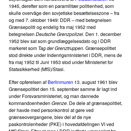
1945, derefter som en paramilitær politienhed, som
skulle overvåge den sovjetiske besættelseszone – fra
og med 7. oktober 1949: DDR – med betegnelsen
Grænsepoliti og endelig fra maj 1952 med
betegnelsen
Deutsche Grenzpolizei
. Den 1. december
1952 blev sat som grundlæggelsesdato og i DDR
markeret som
Tag der Grenztruppen
. Grænsepolitiet
stod direkte under Indenrigsministeriet i DDR, mens de
fra maj 1952 til Juni 1953 stod under Ministeriet for
Statssikkerhed (MfS)/Stasi.
Efter opførelsen af
Berlinmuren
13. august 1961 blev
Grænsepolitiet den 15. september samme år lagt ind
under Forsvarsministeriet, og man dannede
kommandoenheden
Grenze
. De dele af grænsepolitiet,
der havde med personkontrol at gøre ved
grænseovergangene, blev del af de nye
paskontrolenheder (PKE) i hovedafdelingen VI ved