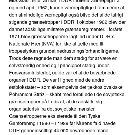
MfS/Stasi. Efter at man i DDR indførte værnepligt fra
og med april 1962, kunne værnepligtige i rammerne af
den almindelige værnepligt også blive del af de talrigt
stigende grænsetropper i DDR. I oktober 1962 blev der
dannet adskillige militære grænseregimenter. I foråret
1971 blev grænsetropperne lagt ind under DDR´s
Nationale Hær (NVA) for ikke at tælle med til
troppestyrken grundet nedrustningsforhandlingerne.
Trods dette regnede man dem stadig for at være en
selvstændig enhed og i princippet stadig under
Forsvarsministeriet, og de var et af de bevæbnede
organer i DDR. De var i lighed med de andre
østblokstater – som eksempelvis det tjekkoslovakiske
Pohranicni Stráz – skabt med forbillede i de sovjetiske
grænsetropper på trods af, at de adskilte sig
organisatorisk fra det sovjetiske mønster.
Grænsetropperne eksisterede til den Tyske
Genforening i 1990 – i 1989 før Murens fald havde
DDR gennemsnitligt 44.000 bevæbnede mand