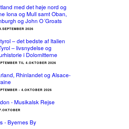
tland med det høje nord og
ne Iona og Mull samt Oban,
nburgh og John O´Groats
23.SEPTEMBER 2026
yrol – det bedste af Italien
Tyrol – livsnydelse og
urhistorie i Dolomitterne
EPTEMBER TIL 4.OKTOBER 2026
rland, Rhinlandet og Alsace-
raine
EPTEMBER - 4.OKTOBER 2026
don - Musikalsk Rejse
17.OKTOBER
is - Byernes By