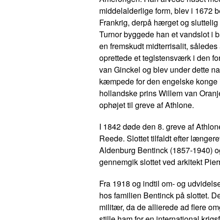
middelalderlige form, blev i 1672 b
Frankrig, derpå hærget og slutteli
Turnor byggede han et vandslot i ba
en fremskudt midterrisalit, således 
oprettede et teglstensværk i den f
van Ginckel og blev under dette na
kæmpede for den engelske konge i
hollandske prins Willem van Oranje
ophøjet til greve af Athlone.
I 1842 døde den 8. greve af Athlon
Reede. Slottet tilfaldt efter læng
Aldenburg Bentinck (1857-1940) o
gennemgik slottet ved arkitekt Pi
Fra 1918 og indtil om- og udvidels
hos familien Bentinck på slottet. De
militær, da de allierede ad flere 
stille ham for en international kri