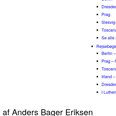
Dresde
Prag
Slesvig
Toscan
Se alle 
Rejsebøge
Berlin –
Prag – 
Toscana
Irland –
Dresden
I Luthe
er af Anders Bager Eriksen