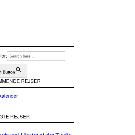
for:
h Button
MMENDE REJSER
GTE REJSER
urbyer i Hjertet af det Tredje