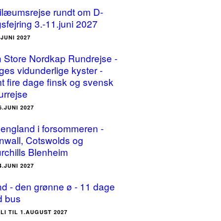
ilæumsrejse rundt om D-
sfejring 3.-11.juni 2027
.JUNI 2027
 Store Nordkap Rundrejse -
ges vidunderlige kyster -
t fire dage finsk og svensk
urrejse
6.JUNI 2027
england i forsommeren -
nwall, Cotswolds og
rchills Blenheim
4.JUNI 2027
and - den grønne ø - 11 dage
 bus
ULI TIL 1.AUGUST 2027