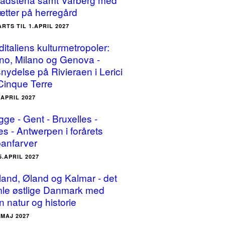
ætter på herregård
ARTS TIL 1.APRIL 2027
ditaliens kulturmetropoler:
ino, Milano og Genova -
snydelse på Rivieraen i Lerici
Cinque Terre
.APRIL 2027
gge - Gent - Bruxelles -
es - Antwerpen i forårets
panfarver
5.APRIL 2027
land, Øland og Kalmar - det
le østlige Danmark med
n natur og historie
.MAJ 2027