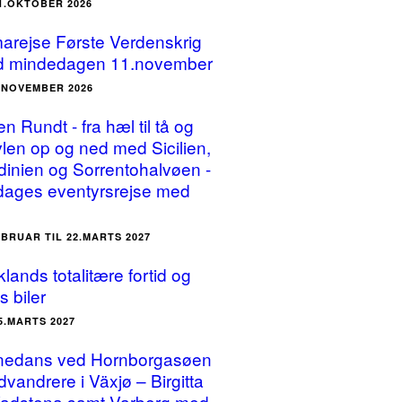
31.OKTOBER 2026
arejse Første Verdenskrig
 mindedagen 11.november
3.NOVEMBER 2026
ien Rundt - fra hæl til tå og
vlen op og ned med Sicilien,
dinien og Sorrentohalvøen -
dages eventyrsrejse med
EBRUAR TIL 22.MARTS 2027
lands totalitære fortid og
s biler
25.MARTS 2027
nedans ved Hornborgasøen
dvandrere i Växjø – Birgitta
Vadstena samt Varberg med