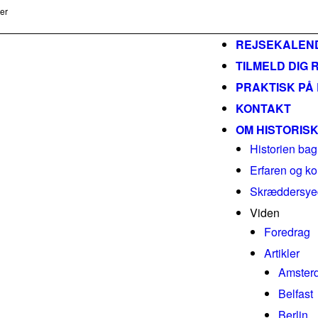
ser
m
REJSEKALEN
TILMELD DIG 
PRAKTISK PÅ
KONTAKT
OM HISTORIS
Historien bag
Erfaren og ko
Skræddersyed
Viden
Foredrag
Artikler
Amster
Belfast
Berlin