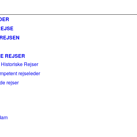
ail@historiskerejser.dk
+45 20 93 17 14
DER
REJSE
 REJSEN
KE REJSER
 Historiske Rejser
mpetent rejseleder
e rejser
dam