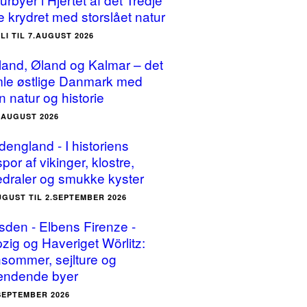
e krydret med storslået natur
ULI TIL 7.AUGUST 2026
land, Øland og Kalmar – det
le østlige Danmark med
n natur og historie
5.AUGUST 2026
dengland - I historiens
por af vikinger, klostre,
edraler og smukke kyster
UGUST TIL 2.SEPTEMBER 2026
sden - Elbens Firenze -
pzig og Haveriget Wörlitz:
sommer, sejlture og
ndende byer
.SEPTEMBER 2026