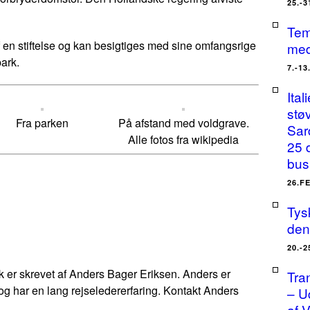
25.-
Tem
f en stiftelse og kan besigtiges med sine omfangsrige
med
ark.
7.-1
Ital
stø
Fra parken
På afstand med voldgrave.
Sar
Alle fotos fra wikipedia
25 
bus
26.F
Tysk
den
20.-
.dk er skrevet af Anders Bager Eriksen. Anders er
Tra
 og har en lang rejseledererfaring. Kontakt Anders
– U
af 