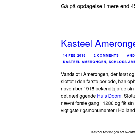
Gå på opdagelse i mere end 45
Kasteel Amerong
14 FEB 2018
2 COMMENTS
AND
KASTEEL AMERONGEN
,
SCHLOSS AM
Vandslot i Amerongen, der først og 
slottet i den første periode, han oph
november 1918 bekendtgjorde sin pe
det nærliggende
Huis Doorn
. Slot
nævnt første gang i 1286 og fik sin
vigtigste rigsmonumenter i Holland
Kasteel Amerongen set ovenfra.