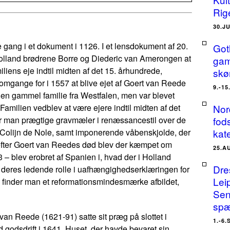
Rig
30.J
gang i et dokument i 1126. I et lensdokument af 20.
Got
f Holland brødrene Borre og Diederic van Amerongen at
gam
iliens eje indtil midten af det 15. århundrede,
skø
e omgange for i 1557 at blive ejet af Goert van Reede
9.-1
n gammel familie fra Westfalen, men var blevet
l. Familien vedblev at være ejere indtil midten af det
Nor
der man prægtige gravmæler i renæssancestil over de
fods
b Colijn de Nole, samt imponerende våbenskjolde, der
kat
 efter Goert van Reedes død blev der kæmpet om
25.A
 – blev erobret af Spanien i, hvad der i Holland
Dre
deres ledende rolle i uafhængighedserklæringen for
Lei
) finder man et reformationsmindesmærke afbildet,
Sen
spæ
n Reede (1621-91) satte sit præg på slottet i
1.-6
odsdrift i 1641. Huset, der havde bevaret sin