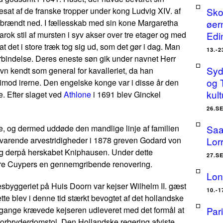
esat af de franske tropper under kong Ludvig XIV. af
Sko
g brændt ned. I fællesskab med sin kone Margaretha
øer
rok stil af mursten i syv akser over tre etager og med
Edi
at det i store træk tog sig ud, som det gør i dag. Man
13.-
orbindelse. Deres eneste søn gik under navnet Herr
Sydt
vn kendt som general for kavalleriet, da han
og 
mod irerne. Den engelske konge var i disse år den
kult
. Efter slaget ved
Athlone
i 1691 blev Ginckel
26.S
e, og dermed uddøde den mandlige linje af familien
Saa
erevarende arvestridigheder i 1878 greven Godard von
Lor
g derpå herskabet Kniphausen. Under dette
27.S
erre Cuypers en gennemgribende renovering.
Lon
esbyggeriet på Huis Doorn var kejser Wilhelm II. gæst
10.-
tte blev i denne tid stærkt bevogtet af det hollandske
omgange krævede kejseren udleveret med det formål at
Par
gsforbryderdomstol. Den Hollandske regering afviste