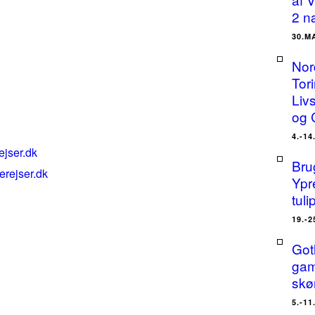
2 n
30.M
Nor
Tor
Liv
og 
4.-14
ejser.dk
Bru
erejser.dk
Ypr
tuli
19.-2
Got
gam
skø
5.-11