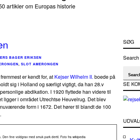
0 artikler om Europas historie
en
SØG
Search 
ERS BAGER ERIKSEN
ERONGEN
,
SLOT AMERONGEN
Searc
fremmest er kendt for, at
Kejser Wilhelm II.
boede på
SE KO
oldt sig i Holland og særligt vigtigt, da han 28.v
rsonlige abdikation. I 1920 flyttede han videre til
tet ligger i området Utrechtse Heuvelrug. Det blev
 nuværende form i 1672. Det hører til blandt de 100
.
UDVAL
 Den fine voldgrav med smuk park dertil. Foto fra wikipedia
Kult