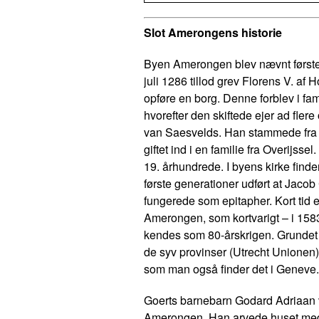
Slot Amerongens historie
Byen Amerongen blev nævnt første 
juli 1286 tillod grev Florens V. a
opføre en borg. Denne forblev i fam
hvorefter den skiftede ejer ad fler
van Saesvelds. Han stammede fra e
giftet ind i en familie fra Overijsse
19. århundrede. I byens kirke fin
første generationer udført at Jaco
fungerede som epitapher. Kort tid
Amerongen, som kortvarigt – i 1583
kendes som 80-årskrigen. Grundet 
de syv provinser (Utrecht Unionen
som man også finder det i Geneve.
Goerts barnebarn Godard Adriaan va
Amerongen. Han arvede huset med g