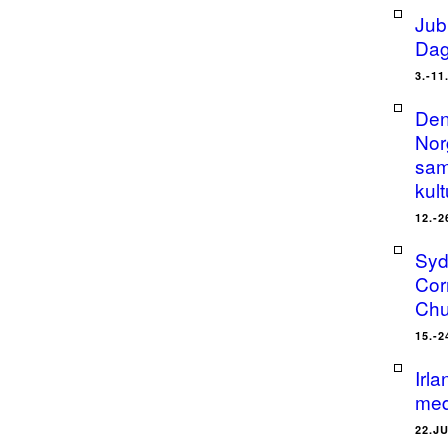
Jub
Dag
3.-11
Den
Nor
sam
kult
12.-2
Syd
Cor
Chu
15.-2
Irl
med
22.J