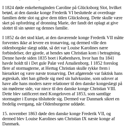
I 1824 døde enkehertuginden Caroline på Glücksborg Slot, hvilket
betød, at den danske konge Frederik VI besluttede at overdrage
familien dette slot og give dem titlen Glücksborg. Dette skulle være
sket på opfordring af dronning Marie, der fandt det oplagt at give
slottet til sin søster og dennes familie.
I 1852 da det stod klart, at den daværende konge Frederik VII måtte
forventes ikke at levere en tronarving, og dermed ville den
oldenborgske slægt uddø, så det var Louise Karolines nære
forbindelser, der gjorde, at hendes søn Christian kom i betragtning.
Denne havde siden 1835 boet i København, hvor han fra 1841
havde holdt til i Det gule Palæ ved Amalienborg. I 1852 foreslog
flere af stormagterne, at Hertug Christian skulle rykke frem i
hierarkiet og være næste tronarving. Det afgørende var faktisk hans
ægteskab, idet han giftede sig med sin halvkusine, som udover at
have alle hans moders nære relationer til den danske kongeslægt på
sin mødrene side, var niece til den danske konge Christian VIII.
Dette blev ratificeret med Kongeloven af 1853, som samtlige
stormagter i Europa tilsluttede sig. Dermed var Danmark sikret en
fredelig overgang, når Oldenburgerne uddøde.
15. november 1863 døde den danske konge Frederik VII, og
dermed blev Louise Karolines søn Christian IX næste konge af
Danmark.