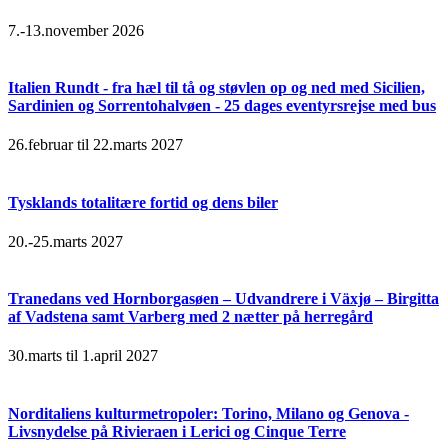
7.-13.november 2026
Italien Rundt - fra hæl til tå og støvlen op og ned med Sicilien,
Sardinien og Sorrentohalvøen - 25 dages eventyrsrejse med bus
26.februar til 22.marts 2027
Tysklands totalitære fortid og dens biler
20.-25.marts 2027
Tranedans ved Hornborgasøen – Udvandrere i Växjø – Birgitta
af Vadstena samt Varberg med 2 nætter på herregård
30.marts til 1.april 2027
Norditaliens kulturmetropoler: Torino, Milano og Genova -
Livsnydelse på Rivieraen i Lerici og Cinque Terre