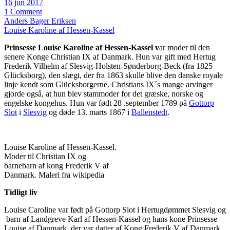
16 jun 2017
1 Comment
Anders Bager Eriksen
Louise Karoline af Hessen-Kassel
Prinsesse Louise Karoline af Hessen-Kassel v
ar moder til den
senere Konge Christian IX af Danmark. Hun var gift med Hertug
Frederik Vilhelm af Slesvig-Holsten-Sønderborg-Beck (fra 1825
Glücksborg), den slægt, der fra 1863 skulle blive den danske royale
linje kendt som Glücksborgerne. Christians IX´s mange arvinger
gjorde også, at hun blev stammoder for det græske, norske og
engelske kongehus. Hun var født 28 .september 1789 på
Gottorp
Slot
i
Slesvig
og døde 13. marts 1867 i
Ballenstedt
.
Louise Karoline af Hessen-Kassel.
Moder til Christian IX og
barnebarn af kong Frederik V af
Danmark. Maleri fra wikipedia
Tidligt liv
Louise Caroline var født på Gottorp Slot i Hertugdømmet Slesvig og
barn af Landgreve Karl af Hessen-Kassel og hans kone Prinsesse
Louise af Danmark, der var datter af Kong Frederik V af Danmark