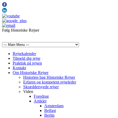
Følg Historiske Rejser
mail@historiskerejser.dk
+45 20 93 17 14
Rejsekalender
Tilmeld dig rejse
Praktisk på rejsen
Kontakt
Om Historiske Rejser
Historien bag Historiske Rejser
Erfaren og kompetent rejseleder
Skræddersyede rejser
Viden
Foredrag
Artikler
Amsterdam
Belfast
Berlin