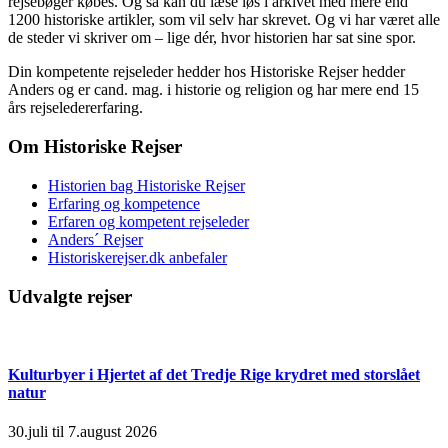
rejsebøger købes. Og så kan du læse løs i arkivet med mere end
1200 historiske artikler, som vil selv har skrevet. Og vi har været alle
de steder vi skriver om – lige dér, hvor historien har sat sine spor.
Din kompetente rejseleder hedder hos Historiske Rejser hedder
Anders og er cand. mag. i historie og religion og har mere end 15
års rejseledererfaring.
Om Historiske Rejser
Historien bag Historiske Rejser
Erfaring og kompetence
Erfaren og kompetent rejseleder
Anders´ Rejser
Historiskerejser.dk anbefaler
Udvalgte rejser
Kulturbyer i Hjertet af det Tredje Rige krydret med storslået
natur
30.juli til 7.august 2026