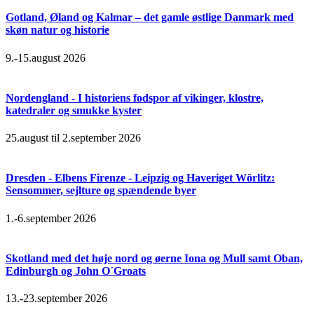
Gotland, Øland og Kalmar – det gamle østlige Danmark med
skøn natur og historie
9.-15.august 2026
Nordengland - I historiens fodspor af vikinger, klostre,
katedraler og smukke kyster
25.august til 2.september 2026
Dresden - Elbens Firenze - Leipzig og Haveriget Wörlitz:
Sensommer, sejlture og spændende byer
1.-6.september 2026
Skotland med det høje nord og øerne Iona og Mull samt Oban,
Edinburgh og John O´Groats
13.-23.september 2026