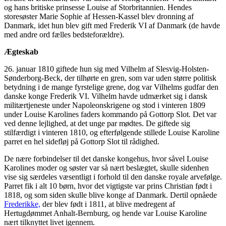
og hans britiske prinsesse Louise af Storbritannien. Hendes
storesøster Marie Sophie af Hessen-Kassel blev dronning af
Danmark, idet hun blev gift med Frederik VI af Danmark (de havde
med andre ord fælles bedsteforældre).
Ægteskab
26. januar 1810 giftede hun sig med Vilhelm af Slesvig-Holsten-
Sønderborg-Beck, der tilhørte en gren, som var uden større politisk
betydning i de mange fyrstelige grene, dog var Vilhelms gudfar den
danske konge Frederik VI. Vilhelm havde udmærket sig i dansk
militærtjeneste under Napoleonskrigene og stod i vinteren 1809
under Louise Karolines faders kommando på Gottorp Slot. Det var
ved denne lejlighed, at det unge par mødtes. De giftede sig
stilfærdigt i vinteren 1810, og efterfølgende stillede Louise Karoline
parret en hel sidefløj på Gottorp Slot til rådighed.
De nære forbindelser til det danske kongehus, hvor såvel Louise
Karolines moder og søster var så nært beslægtet, skulle sidenhen
vise sig særdeles væsentligt i forhold til den danske royale arvefølge.
Parret fik i alt 10 børn, hvor det vigtigste var prins Christian født i
1818, og som siden skulle blive konge af Danmark. Dertil opnåede
Frederikke,
der blev født i 1811, at blive medregent af
Hertugdømmet Anhalt-Bernburg, og hende var Louise Karoline
nært tilknyttet livet igennem.