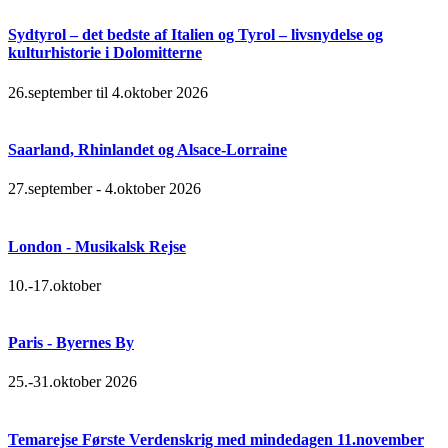
Sydtyrol – det bedste af Italien og Tyrol – livsnydelse og
kulturhistorie i Dolomitterne
26.september til 4.oktober 2026
Saarland, Rhinlandet og Alsace-Lorraine
27.september - 4.oktober 2026
London - Musikalsk Rejse
10.-17.oktober
Paris - Byernes By
25.-31.oktober 2026
Temarejse Første Verdenskrig med mindedagen 11.november