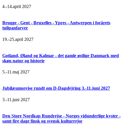
4.-14.april 2027
Brugge - Gent - Bruxelles - Ypres - Antwerpen i forårets
tulipanfarver
19.-25.april 2027
Gotland, Øland og Kalmar - det gamle østlige Danmark med
skøn natur og historie
5.-11.maj 2027
Jubilæumsrejse rundt om D-Dagsfejring 3.-11.juni 2027
3.-11.juni 2027
Den Store Nordkap Rundrejse - Norges vidunderlige kyster -
samt fire dage finsk og svensk kulturrejse