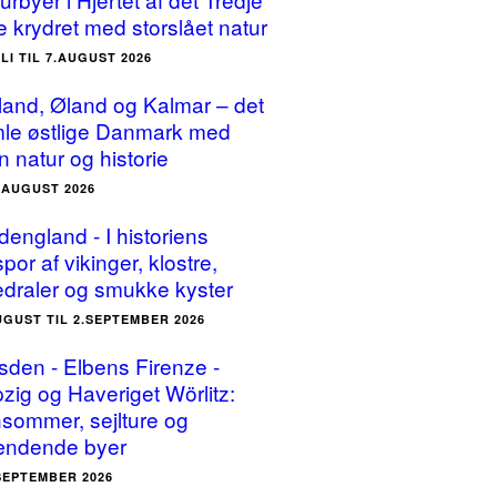
e krydret med storslået natur
ULI TIL 7.AUGUST 2026
land, Øland og Kalmar – det
le østlige Danmark med
n natur og historie
5.AUGUST 2026
dengland - I historiens
por af vikinger, klostre,
edraler og smukke kyster
UGUST TIL 2.SEPTEMBER 2026
sden - Elbens Firenze -
pzig og Haveriget Wörlitz:
sommer, sejlture og
ndende byer
.SEPTEMBER 2026