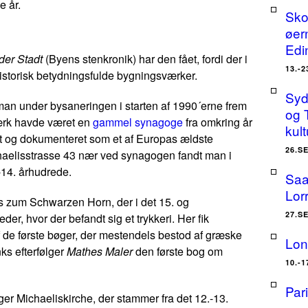
e år.
Sko
øer
Edi
der Stadt
(Byens stenkronik) har den fået, fordi der i
13.-
storisk betydningsfulde bygningsværker.
Sydt
man under bysaneringen i starten af 1990´erne frem
og 
sværk havde været en
gammel synagoge
fra omkring år
kult
 og dokumenteret som et af Europas ældste
26.S
aelisstrasse 43 nær ved synagogen fandt man i
-14. århudrede.
Saa
Lor
s zum Schwarzen Horn
, der i det 15. og
27.S
der, hvor der befandt sig et trykkeri. Her fik
 de første bøger, der mestendels bestod af græske
Lon
ks efterfølger
Mathes Maler
den første bog om
10.-
Par
gger Michaeliskirche, der stammer fra det 12.-13.