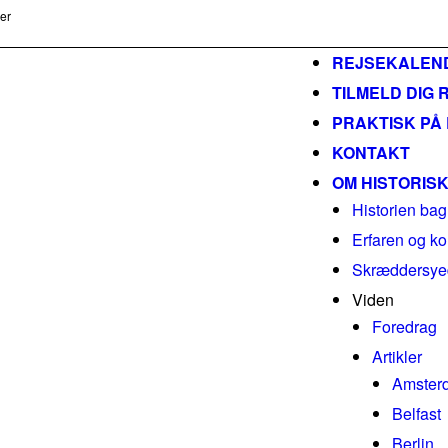
ser
m
REJSEKALEN
TILMELD DIG 
PRAKTISK PÅ
KONTAKT
OM HISTORIS
Historien bag
Erfaren og ko
Skræddersyed
Viden
Foredrag
Artikler
Amster
Belfast
Berlin