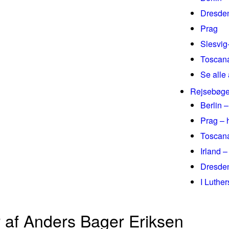
Dresde
Prag
Slesvig
Toscan
Se alle 
Rejsebøge
Berlin –
Prag – 
Toscana
Irland –
Dresden
I Luthe
er af Anders Bager Eriksen