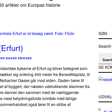
0 artikler om Europas historie
SØG
Erfurt)
Search 
RS BAGER ERIKSEN
Searc
SE KO
istoriske bykerne af Erfurt og bliver betegnet som
trækker sig omkring 400 meter fra Benediktsplatz, til
 Marbacher Gasse går mod siden. Gaden hører til
get af byggeri, der næsten udelukkende stammer fra
mere danner den sammen med de nærliggende
UDVAL
s mest betydningsfulde område med talrige
 sommerhalvåret også fører til en stribe af
Kult