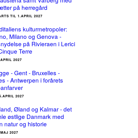
ætter på herregård
ARTS TIL 1.APRIL 2027
ditaliens kulturmetropoler:
ino, Milano og Genova -
snydelse på Rivieraen i Lerici
Cinque Terre
.APRIL 2027
gge - Gent - Bruxelles -
es - Antwerpen i forårets
panfarver
5.APRIL 2027
land, Øland og Kalmar - det
le østlige Danmark med
n natur og historie
.MAJ 2027