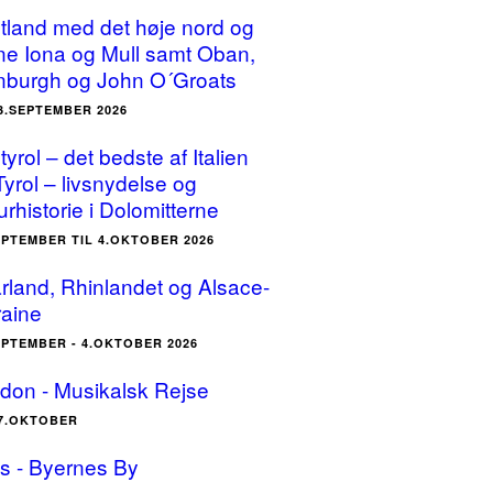
tland med det høje nord og
ne Iona og Mull samt Oban,
nburgh og John O´Groats
23.SEPTEMBER 2026
yrol – det bedste af Italien
Tyrol – livsnydelse og
urhistorie i Dolomitterne
EPTEMBER TIL 4.OKTOBER 2026
rland, Rhinlandet og Alsace-
raine
EPTEMBER - 4.OKTOBER 2026
don - Musikalsk Rejse
17.OKTOBER
is - Byernes By