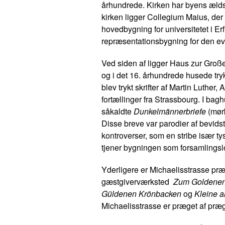
århundrede. Kirken har byens ælds
kirken ligger Collegium Maius, der
hovedbygning for universitetet i Er
repræsentationsbygning for den eva
Ved siden af ligger
Haus zur Groß
og i det 16. århundrede husede tryk
blev trykt skrifter af Martin Luther
fortællinger fra Strassbourg. I bagh
såkaldte
Dunkelmännerbriefe
(mørk
Disse breve var parodier af bevids
kontroverser, som en stribe især tys
tjener bygningen som forsamlingslok
Yderligere er Michaelisstrasse præ
gæstgiverværksted
Zum Goldene
Güldenen Krönbacken
og
Kleine 
Michaelisstrasse er præget af præ