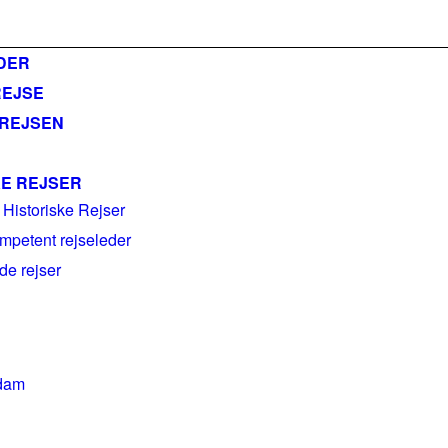
ail@historiskerejser.dk
+45 20 93 17 14
DER
REJSE
 REJSEN
KE REJSER
 Historiske Rejser
mpetent rejseleder
e rejser
dam