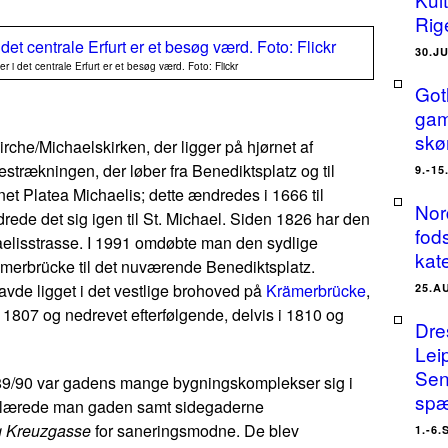
Rig
30.J
 i det centrale Erfurt er et besøg værd. Foto: Flickr
Got
gam
skø
rche/Michaelskirken, der ligger på hjørnet af
destrækningen, der løber fra Benediktsplatz og til
9.-1
vnet
Platea Michaelis;
dette ændredes i 1666 til
Nor
rede det sig igen til
St. Michael
. Siden 1826 har den
fods
elisstrasse. I 1991 omdøbte man den sydlige
kat
ämerbrücke
til det nuværende Benediktsplatz.
havde ligget i det vestlige brohoved på
Krämerbrücke
,
25.A
 1807 og nedrevet efterfølgende, delvis i 1810 og
Dre
Lei
Sen
89/90 var gadens mange bygningskomplekser sig i
spæ
 erklærede man gaden samt sidegaderne
g Kreuzgasse
for saneringsmodne. De blev
1.-6