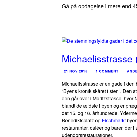
Gå på opdagelse i mere end 45
Michaelisstrasse (
21 NOV 2015
1 COMMENT
ANDE
Michaelisstrasse er en gade i den h
“Byens kronik skåret i sten”. Den s
den går over i Moritzstrasse, hvor
blandt de ældste i byen og er præ
det 15. og 16. århundrede. Yder
Benediktsplatz og
Fischmarkt
byen
restauranter, caféer og barer, der i
udendørsrestaurationer.