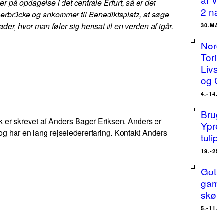
r på opdagelse i det centrale Erfurt, så er det
2 n
merbrücke og ankommer til Benediktsplatz, at søge
er, hvor man føler sig hensat til en verden af igår.
30.M
Nor
Tor
Liv
og 
4.-14
Bru
.dk er skrevet af Anders Bager Eriksen. Anders er
Ypr
 og har en lang rejseledererfaring. Kontakt Anders
tuli
19.-2
Got
gam
skø
5.-11