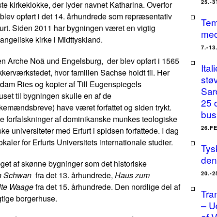
25.-
te kirkeklokke, der lyder navnet
Katharina
. Overfor
 blev opført i det 14. århundrede som repræsentativ
Tem
furt. Siden 2011 har bygningen været en vigtig
med
ngeliske kirke i Midttyskland.
7.-1
en Arche Noä und Engelsburg
, der blev opført i 1565
Ital
kerværkstedet, hvor familien Sachse holdt til. Her
stø
, Adam Ries og kopier af Till Eugenspiegels
Sar
uset til bygningen skulle en af de
25 
emændsbreve) have været forfattet og siden trykt.
bus
te forfalskninger af dominikanske munkes teologiske
26.F
ke universiteter med Erfurt i spidsen forfattede. I dag
aler for Erfurts Universitets internationale studier.
Tysk
den
get af skønne bygninger som det historiske
n Schwan
fra det 13. århundrede,
Haus zum
20.-
alte Waage
fra det 15. århundrede. Den nordlige del af
Tra
gtige borgerhuse.
– U
af 