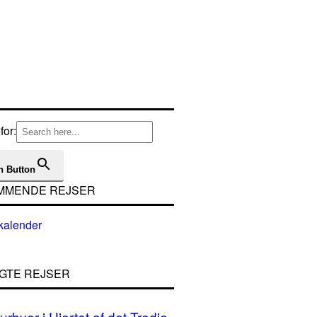
for:
h Button
MMENDE REJSER
GTE REJSER
urbyer i Hjertet af det Tredje