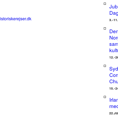
Jub
Dag
istoriskerejser.dk
3.-11
Den
Nor
sam
kult
12.-2
Syd
Cor
Chu
15.-2
Irl
med
22.J