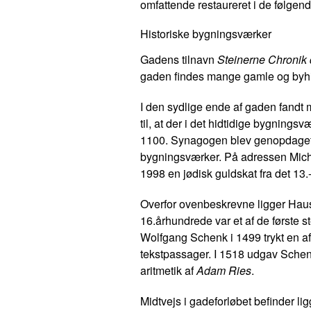
omfattende restaureret i de følgend
Historiske bygningsværker
Gadens tilnavn
Steinerne Chronik 
gaden findes mange gamle og byhi
I den sydlige ende af gaden fandt 
til, at der i det hidtidige bygning
1100. Synagogen blev genopdaget
bygningsværker. På adressen Mich
1998 en jødisk guldskat fra det 13.
Overfor ovenbeskrevne ligger
Hau
16.århundrede var et af de første ste
Wolfgang Schenk i 1499 trykt en af
tekstpassager. I 1518 udgav Schen
aritmetik af
Adam Ries
.
Midtvejs i gadeforløbet befinder li