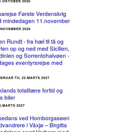
31.OKTOBER 2026
arejse Første Verdenskrig
 mindedagen 11.november
3.NOVEMBER 2026
ien Rundt - fra hæl til tå og
vlen op og ned med Sicilien,
dinien og Sorrentohalvøen -
dages eventyrsrejse med
EBRUAR TIL 22.MARTS 2027
lands totalitære fortid og
s biler
25.MARTS 2027
nedans ved Hornborgasøen
dvandrere i Växjø – Birgitta
Vadstena samt Varberg med