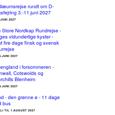
ilæumsrejse rundt om D-
sfejring 3.-11.juni 2027
.JUNI 2027
 Store Nordkap Rundrejse -
ges vidunderlige kyster -
t fire dage finsk og svensk
urrejse
6.JUNI 2027
england i forsommeren -
nwall, Cotswolds og
rchills Blenheim
4.JUNI 2027
and - den grønne ø - 11 dage
 bus
ULI TIL 1.AUGUST 2027