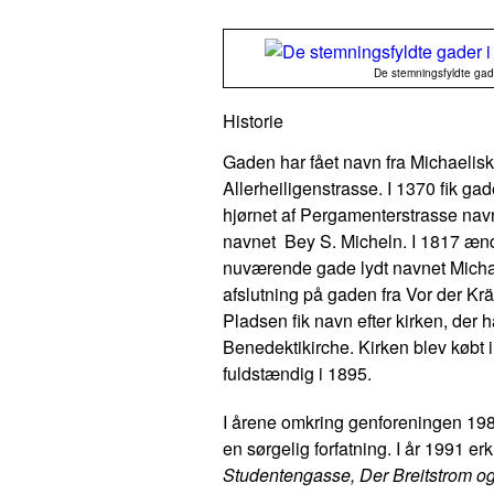
De stemningsfyldte gader
Historie
Gaden har fået navn fra Michaeliski
Allerheiligenstrasse. I 1370 fik ga
hjørnet af Pergamenterstrasse na
navnet B
ey S. Micheln
. I 1817 ænd
nuværende gade lydt navnet Micha
afslutning på gaden fra
Vor der Kr
Pladsen fik navn efter kirken, der 
Benedektikirche. Kirken blev købt i
fuldstændig i 1895.
I årene omkring genforeningen 19
en sørgelig forfatning. I år 1991
Studentengasse, Der Breitstrom o