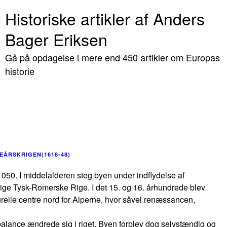
Historiske artikler af Anders
Bager Eriksen
Gå på opdagelse i mere end 450 artikler om Europas
historie
EÅRSKRIGEN(1618-48)
r 1050. I middelalderen steg byen under indflydelse af
llige Tysk-Romerske Rige. I det 15. og 16. århundrede blev
urelle centre nord for Alperne, hvor såvel renæssancen,
tbalance ændrede sig i riget. Byen forblev dog selvstændig og