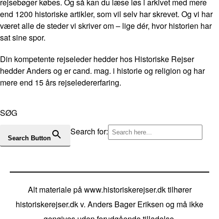
rejsebøger købes. Og så kan du læse løs i arkivet med mere
end 1200 historiske artikler, som vil selv har skrevet. Og vi har
været alle de steder vi skriver om – lige dér, hvor historien har
sat sine spor.
Din kompetente rejseleder hedder hos Historiske Rejser
hedder Anders og er cand. mag. i historie og religion og har
mere end 15 års rejseledererfaring.
SØG
Search for:
Search Button
Alt materiale på www.historiskerejser.dk tilhører
historiskerejser.dk v. Anders Bager Eriksen og må ikke
gengives uden forudgående tilladelse.