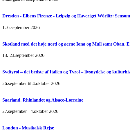
Dresden - Elbens Firenze - Leipzig og Haveriget Wörlitz: Senso
1.-6.september 2026
Skotland med det høje nord og øerne Iona og Mull samt Oban, 
13.-23.september 2026
Sydtyrol – det bedste af Italien og Tyrol – livsnydelse og kulturhi
26.september til 4.oktober 2026
Saarland, Rhinlandet og Alsace-Lorraine
27.september - 4.oktober 2026
London - Musikalsk Rejse