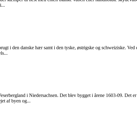
...
e brugt i den danske hær samt i den tyske, østrigske og schweiziske. Ved
s...
 Weserbergland i Niedersachsen. Det blev bygget i årene 1603-09. Det 
et af byen og...