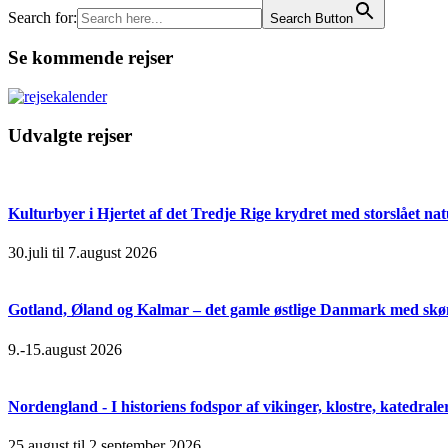
Search for:
Search Button
Se kommende rejser
Udvalgte rejser
Kulturbyer i Hjertet af det Tredje Rige krydret med storslået na
30.juli til 7.august 2026
Gotland, Øland og Kalmar – det gamle østlige Danmark med skøn
9.-15.august 2026
Nordengland - I historiens fodspor af vikinger, klostre, katedral
25.august til 2.september 2026