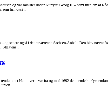
usen og var minister under Kurfyrst Georg II. – samt medlem af Råd
n, som han også...
 – og senere også i det nuværende Sachsen-Anhalt. Den blev nævnt før
 Slægtens...
rg
tendømmet Hannover – var fra og med 1692 det niende kurfyrstendøm
lunion...