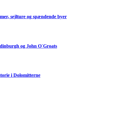
mmer, sejlture og spændende byer
Edinburgh og John O´Groats
storie i Dolomitterne