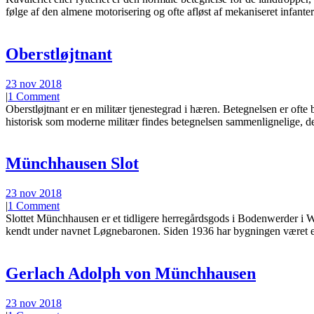
følge af den almene motorisering og ofte afløst af mekaniseret infanteri
Oberstløjtnant
23 nov 2018
|
1 Comment
Oberstløjtnant er en militær tjenestegrad i hæren. Betegnelsen er oft
historisk som moderne militær findes betegnelsen sammenlignelige, del
Münchhausen Slot
23 nov 2018
|
1 Comment
Slottet Münchhausen er et tidligere herregårdsgods i Bodenwerder i
kendt under navnet Løgnebaronen. Siden 1936 har bygningen været ej
Gerlach Adolph von Münchhausen
23 nov 2018