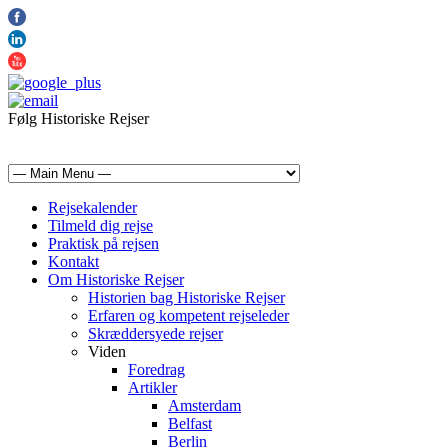
Følg Historiske Rejser
mail@historiskerejser.dk
+45 20 93 17 14
Rejsekalender
Tilmeld dig rejse
Praktisk på rejsen
Kontakt
Om Historiske Rejser
Historien bag Historiske Rejser
Erfaren og kompetent rejseleder
Skræddersyede rejser
Viden
Foredrag
Artikler
Amsterdam
Belfast
Berlin