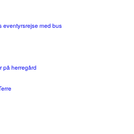
ges eventyrsrejse med bus
r på herregård
Terre