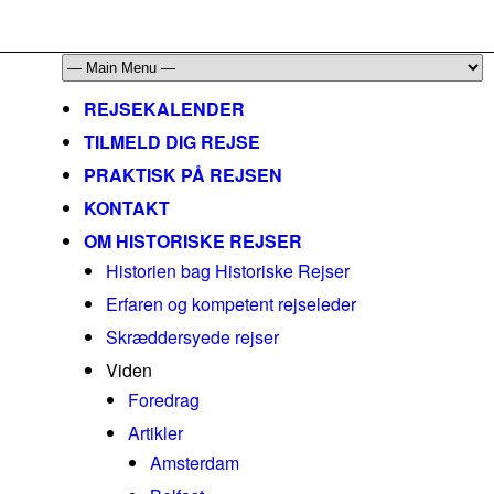
mail@historiskerejser.dk
+45 20 93 17 14
REJSEKALENDER
TILMELD DIG REJSE
PRAKTISK PÅ REJSEN
KONTAKT
OM HISTORISKE REJSER
Historien bag Historiske Rejser
Erfaren og kompetent rejseleder
Skræddersyede rejser
Viden
Foredrag
Artikler
Amsterdam