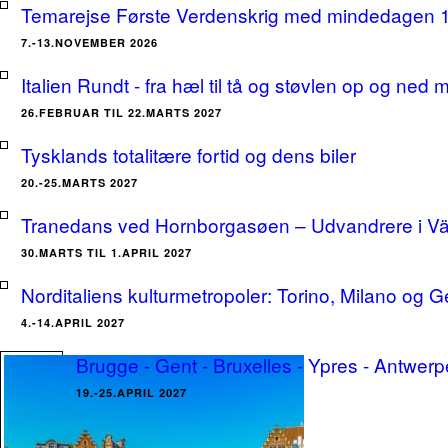
Temarejse Første Verdenskrig med mindedagen 
7.-13.NOVEMBER 2026
Italien Rundt - fra hæl til tå og støvlen op og ne
26.FEBRUAR TIL 22.MARTS 2027
Tysklands totalitære fortid og dens biler
20.-25.MARTS 2027
Tranedans ved Hornborgasøen – Udvandrere i Växj
30.MARTS TIL 1.APRIL 2027
Norditaliens kulturmetropoler: Torino, Milano og G
4.-14.APRIL 2027
Brugge - Gent - Bruxelles - Ypres - Antwerpe
19.-25.APRIL 2027