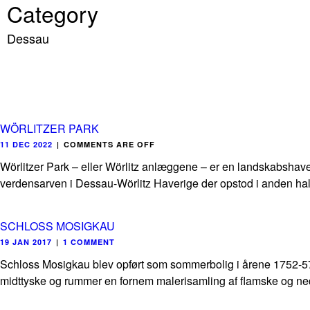
Category
Dessau
WÖRLITZER PARK
11 DEC 2022
|
COMMENTS ARE OFF
Wörlitzer Park – eller Wörlitz anlæggene – er en landskabshav
verdensarven i Dessau-Wörlitz Haverige der opstod i anden halv
SCHLOSS MOSIGKAU
19 JAN 2017
|
1 COMMENT
Schloss Mosigkau blev opført som sommerbolig i årene 1752-57 i
midttyske og rummer en fornem malerisamling af flamske og ned