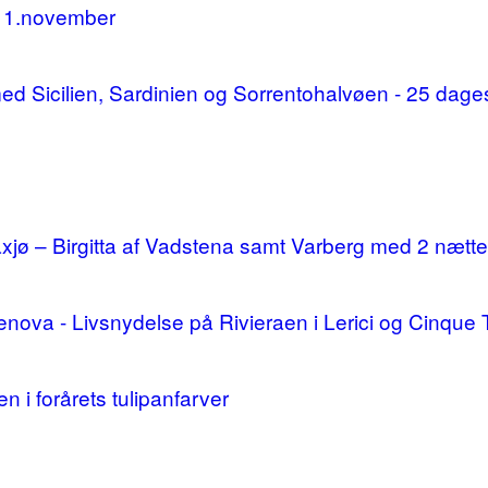
11.november
d med Sicilien, Sardinien og Sorrentohalvøen - 25 da
ø – Birgitta af Vadstena samt Varberg med 2 nætte
enova - Livsnydelse på Rivieraen i Lerici og Cinque 
n i forårets tulipanfarver