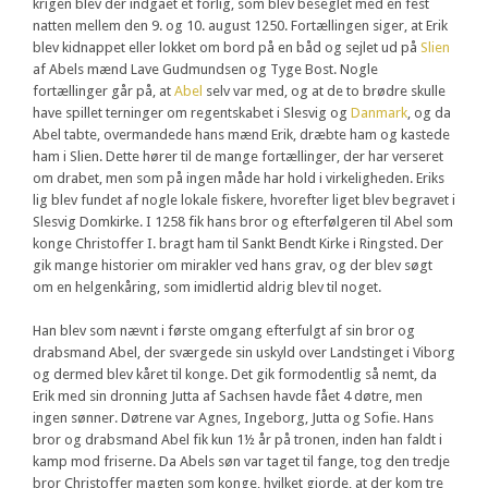
krigen blev der indgået et forlig, som blev beseglet med en fest
natten mellem den 9. og 10. august 1250. Fortællingen siger, at Erik
blev kidnappet eller lokket om bord på en båd og sejlet ud på
Slien
af Abels mænd Lave Gudmundsen og Tyge Bost. Nogle
fortællinger går på, at
Abel
selv var med, og at de to brødre skulle
have spillet terninger om regentskabet i Slesvig og
Danmark
, og da
Abel tabte, overmandede hans mænd Erik, dræbte ham og kastede
ham i Slien. Dette hører til de mange fortællinger, der har verseret
om drabet, men som på ingen måde har hold i virkeligheden. Eriks
lig blev fundet af nogle lokale fiskere, hvorefter liget blev begravet i
Slesvig Domkirke. I 1258 fik hans bror og efterfølgeren til Abel som
konge Christoffer I. bragt ham til Sankt Bendt Kirke i Ringsted. Der
gik mange historier om mirakler ved hans grav, og der blev søgt
om en helgenkåring, som imidlertid aldrig blev til noget.
Han blev som nævnt i første omgang efterfulgt af sin bror og
drabsmand Abel, der sværgede sin uskyld over Landstinget i Viborg
og dermed blev kåret til konge. Det gik formodentlig så nemt, da
Erik med sin dronning Jutta af Sachsen havde fået 4 døtre, men
ingen sønner. Døtrene var Agnes, Ingeborg, Jutta og Sofie. Hans
bror og drabsmand Abel fik kun 1½ år på tronen, inden han faldt i
kamp mod friserne. Da Abels søn var taget til fange, tog den tredje
bror Christoffer magten som konge, hvilket gjorde, at der kom tre