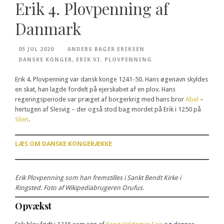
Erik 4. Plovpenning af
Danmark
05 JUL 2020
ANDERS BAGER ERIKSEN
DANSKE KONGER
,
ERIK VI. PLOVPENNING
Erik 4. Plovpenning var dansk konge 1241-50. Hans øgenavn skyldes
en skat, han lagde fordelt på ejerskabet af en plov. Hans
regeringsperiode var præget af borgerkrig med hans bror
Abel
–
hertugen af Slesvig – der også stod bag mordet på Erik i 1250 på
Slien
.
LÆS OM DANSKE KONGERÆKKE
Erik Plovpenning som han fremstilles i Sankt Bendt Kirke i
Ringsted. Foto af Wikipediabrugeren Orufus.
Opvækst