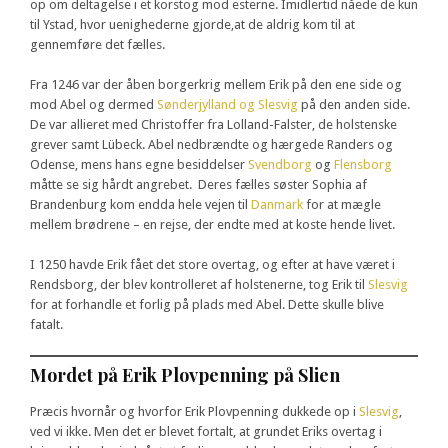
op om deltagelse i et korstog mod esterne. Imidlertid nåede de kun
til Ystad, hvor uenighederne gjorde,at de aldrig kom til at
gennemføre det fælles.
Fra 1246 var der åben borgerkrig mellem Erik på den ene side og
mod Abel og dermed
Sønderjylland og Slesvig
på den anden side.
De var allieret med Christoffer fra Lolland-Falster, de holstenske
grever samt Lübeck. Abel nedbrændte og hærgede Randers og
Odense, mens hans egne besiddelser
Svendborg
og
Flensborg
måtte se sig hårdt angrebet. Deres fælles søster Sophia af
Brandenburg kom endda hele vejen til
Danmark
for at mægle
mellem brødrene – en rejse, der endte med at koste hende livet.
I 1250 havde Erik fået det store overtag, og efter at have været i
Rendsborg, der blev kontrolleret af holstenerne, tog Erik til
Slesvig
for at forhandle et forlig på plads med Abel. Dette skulle blive
fatalt.
Mordet på Erik Plovpenning på Slien
Præcis hvornår og hvorfor Erik Plovpenning dukkede op i
Slesvig
,
ved vi ikke. Men det er blevet fortalt, at grundet Eriks overtag i