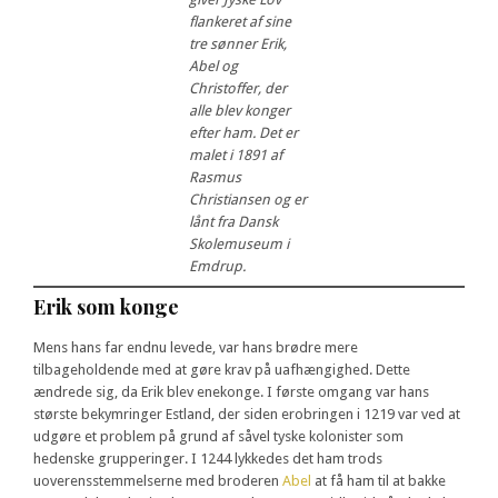
flankeret af sine
tre sønner Erik,
Abel og
Christoffer, der
alle blev konger
efter ham. Det er
malet i 1891 af
Rasmus
Christiansen og er
lånt fra Dansk
Skolemuseum i
Emdrup.
Erik som konge
Mens hans far endnu levede, var hans brødre mere
tilbageholdende med at gøre krav på uafhængighed. Dette
ændrede sig, da Erik blev enekonge. I første omgang var hans
største bekymringer Estland, der siden erobringen i 1219 var ved at
udgøre et problem på grund af såvel tyske kolonister som
hedenske grupperinger. I 1244 lykkedes det ham trods
uoverensstemmelserne med broderen
Abel
at få ham til at bakke