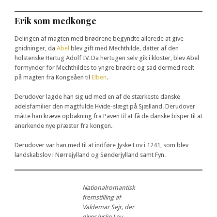
Erik som medkonge
Delingen af magten med brødrene begyndte allerede at give
gnidninger, da
Abel
blev gift med Mechthilde, datter af den
holstenske Hertug Adolf IV. Da hertugen selv gik i kloster, blev Abel
formynder for Mechthildes to yngre brødre og sad dermed reelt
på magten fra Kongeåen til
Elben
.
Derudover lagde han sig ud med en af de stærkeste danske
adelsfamilier den magtfulde Hvide-slægt på Sjælland. Derudover
måtte han kræve opbakning fra Paven til at få de danske bisper til at
anerkende nye præster fra kongen.
Derudover var han med til at indføre Jyske Lov i 1241, som blev
landskabslov i Nørrejylland og Sønderjylland samt Fyn.
Nationalromantisk
fremstilling af
Valdemar Sejr, der
giver Jyske Lov