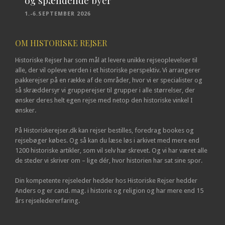
1.-6.SEPTEMBER 2026
OM HISTORISKE REJSER
Historiske Rejser har som mål at levere unikke rejseoplevelser til
alle, der vil opleve verden i et historiske perspektiv. Vi arrangerer
pakkerejser på en række af de områder, hvor vi er specialister og
så skræddersyr vi grupperejser til grupper i alle størrelser, der
ønsker deres helt egen rejse med netop den historiske vinkel I
ønsker.
På Historiskerejser.dk kan rejser bestilles, foredrag bookes og
rejsebøger købes. Og så kan du læse løs i arkivet med mere end
1200 historiske artikler, som vil selv har skrevet. Og vi har været alle
de steder vi skriver om – lige dér, hvor historien har sat sine spor.
Din kompetente rejseleder hedder hos Historiske Rejser hedder
Anders og er cand. mag. i historie og religion og har mere end 15
års rejseledererfaring.