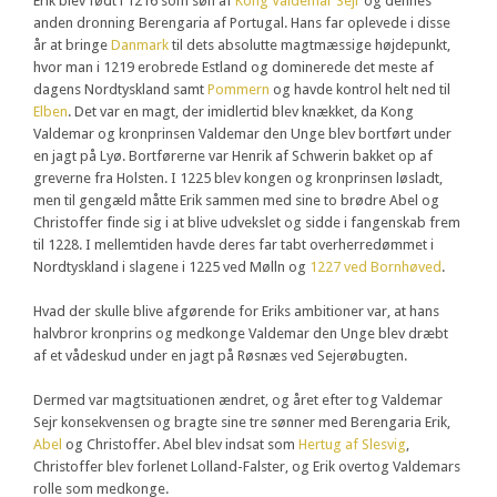
Erik blev født i 1216 som søn af
Kong Valdemar Sejr
og dennes
anden dronning Berengaria af Portugal. Hans far oplevede i disse
år at bringe
Danmark
til dets absolutte magtmæssige højdepunkt,
hvor man i 1219 erobrede Estland og dominerede det meste af
dagens Nordtyskland samt
Pommern
og havde kontrol helt ned til
Elben
. Det var en magt, der imidlertid blev knækket, da Kong
Valdemar og kronprinsen Valdemar den Unge blev bortført under
en jagt på Lyø. Bortførerne var Henrik af Schwerin bakket op af
greverne fra Holsten. I 1225 blev kongen og kronprinsen løsladt,
men til gengæld måtte Erik sammen med sine to brødre Abel og
Christoffer finde sig i at blive udvekslet og sidde i fangenskab frem
til 1228. I mellemtiden havde deres far tabt overherredømmet i
Nordtyskland i slagene i 1225 ved Mølln og
1227 ved Bornhøved
.
Hvad der skulle blive afgørende for Eriks ambitioner var, at hans
halvbror kronprins og medkonge Valdemar den Unge blev dræbt
af et vådeskud under en jagt på Røsnæs ved Sejerøbugten.
Dermed var magtsituationen ændret, og året efter tog Valdemar
Sejr konsekvensen og bragte sine tre sønner med Berengaria Erik,
Abel
og Christoffer. Abel blev indsat som
Hertug af Slesvig
,
Christoffer blev forlenet Lolland-Falster, og Erik overtog Valdemars
rolle som medkonge.