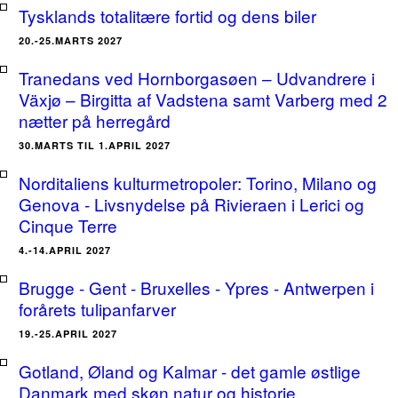
Tysklands totalitære fortid og dens biler
20.-25.MARTS 2027
Tranedans ved Hornborgasøen – Udvandrere i
Växjø – Birgitta af Vadstena samt Varberg med 2
nætter på herregård
30.MARTS TIL 1.APRIL 2027
Norditaliens kulturmetropoler: Torino, Milano og
Genova - Livsnydelse på Rivieraen i Lerici og
Cinque Terre
4.-14.APRIL 2027
Brugge - Gent - Bruxelles - Ypres - Antwerpen i
forårets tulipanfarver
19.-25.APRIL 2027
Gotland, Øland og Kalmar - det gamle østlige
Danmark med skøn natur og historie