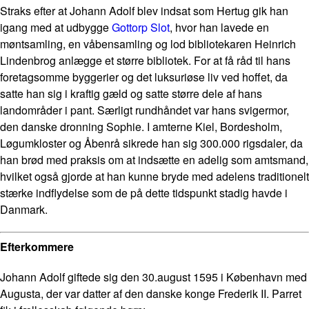
Straks efter at Johann Adolf blev indsat som Hertug gik han
igang med at udbygge
Gottorp Slot
, hvor han lavede en
møntsamling, en våbensamling og lod bibliotekaren Heinrich
Lindenbrog anlægge et større bibliotek. For at få råd til hans
foretagsomme byggerier og det luksuriøse liv ved hoffet, da
satte han sig i kraftig gæld og satte større dele af hans
landområder i pant. Særligt rundhåndet var hans svigermor,
den danske dronning Sophie. I amterne Kiel, Bordesholm,
Løgumkloster og Åbenrå sikrede han sig 300.000 rigsdaler, da
han brød med praksis om at indsætte en adelig som amtsmand,
hvilket også gjorde at han kunne bryde med adelens traditionelt
stærke indflydelse som de på dette tidspunkt stadig havde i
Danmark.
Efterkommere
Johann Adolf giftede sig den 30.august 1595 i København med
Augusta, der var datter af den danske konge Frederik II. Parret