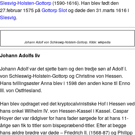
Slesvig-Holsten-Gottorp
(1590-1616). Han blev født den
27.februar 1575 på
Gottorp Slot
og døde den 31.marts 1616 i
Slesvig
.
Johann Adolf von Schleswig-Holstein-Gottorp. Kilde: wikipedia
Johann Adolfs liv
Johann Adolf var det sjette barn og den tredje søn af Adolf I.
von Schleswig-Holstein-Gottorp og Christine von Hessen.
Hans tvillingsøster Anna blev i 1598 den anden kone til Enno
III. von Ostfriesland.
Han blev opdraget ved det kryptocalvinistiske Hof i Hessen ved
hans onkel Wilhelm IV. von Hessen-Kassel i Kassel. Caspar
Hoyer der var rådgiver for hans fader sørgede for at hans 11-
årige søn fik to titler som bispepræbend-titler. Efter at begge
hans ældre brødre var døde – Friedrich II. (1568-87) og Philipp