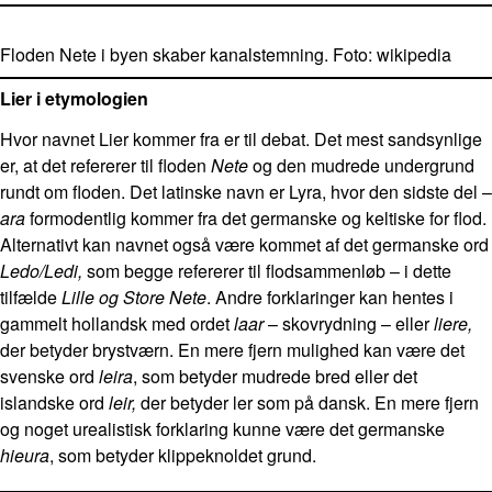
Floden Nete i byen skaber kanalstemning. Foto: wikipedia
Lier i etymologien
Hvor navnet Lier kommer fra er til debat. Det mest sandsynlige
er, at det refererer til floden
Nete
og den mudrede undergrund
rundt om floden. Det latinske navn er Lyra, hvor den sidste del –
ara
formodentlig kommer fra det germanske og keltiske for flod.
Alternativt kan navnet også være kommet af det germanske ord
Ledo/Ledi,
som begge refererer til flodsammenløb – i dette
tilfælde
Lille og Store Nete
. Andre forklaringer kan hentes i
gammelt hollandsk med ordet
laar
– skovrydning – eller
liere,
der betyder brystværn. En mere fjern mulighed kan være det
svenske ord
leira
, som betyder mudrede bred eller det
islandske ord
leir,
der betyder ler som på dansk. En mere fjern
og noget urealistisk forklaring kunne være det germanske
hieura
, som betyder klippeknoldet grund.