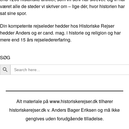
været alle de steder vi skriver om – lige dér, hvor historien har
sat sine spor.
Din kompetente rejseleder hedder hos Historiske Rejser
hedder Anders og er cand. mag. i historie og religion og har
mere end 15 års rejseledererfaring.
SØG
Search Button
Search
for:
Alt materiale på www.historiskerejser.dk tilhører
historiskerejser.dk v. Anders Bager Eriksen og må ikke
gengives uden forudgående tilladelse.