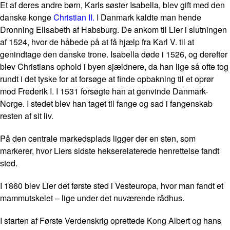
Et af deres andre børn, Karls søster Isabella, blev gift med den
danske konge
Christian II.
I Danmark kaldte man hende
Dronning Elisabeth af Habsburg. De ankom til Lier i slutningen
af 1524, hvor de håbede på at få hjælp fra Karl V. til at
genindtage den danske trone. Isabella døde i 1526, og derefter
blev Christians ophold i byen sjældnere, da han lige så ofte tog
rundt i det tyske for at forsøge at finde opbakning til et oprør
mod Frederik I. I 1531 forsøgte han at genvinde Danmark-
Norge. I stedet blev han taget til fange og sad i fangenskab
resten af sit liv.
På den centrale markedsplads ligger der en sten, som
markerer, hvor Liers sidste hekserelaterede henrettelse fandt
sted.
I 1860 blev Lier det første sted i Vesteuropa, hvor man fandt et
mammutskelet – lige under det nuværende rådhus.
I starten af Første Verdenskrig oprettede Kong Albert og hans