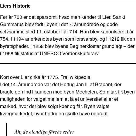
Liers Historie
Før år 700 er det sparsomt, hvad man kender til Lier. Sankt
Gummarus blev født i byen i det 7. århundrede og døde
selvsamme sted 11. oktober i år 714. Han blev kanoniseret i år
754. I 1194 anerkendtes byen som forsvarsby, og i 1212 fik den
byrettigheder. I 1258 blev byens Beginerkloster grundlagt – der
i 1998 fik status af UNESCO Verdenskulturarv.
Kort over Lier cirka år 1775. Fra: wikipedia
I det 14. århundrede var det Hertug Jan II. af Brabant, der
bragte den ind i kampen mod byen Mechelen. Som tak fik byen
muligheden for valget mellem at få et universitet eller et
marked, hvor der blev solgt køer og får. Byen valgte
kvægmarkedet, hvor hertugen skulle have udbrudt:
Åh, de elendige fårehoveder