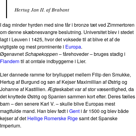
Hertug Jan II. af Brabant
I dag minder hyrden med sine får i bronze tæt ved Zimmertoren
om denne skæbnesvangre beslutning. Universitet blev i stedet
lagt i Leuven i 1425, hvor det voksede til at blive et af de
vigtigste og mest prominente i
Europa
.
Øgenavnet
Schapekoppen
– fårehoveder – bruges stadig i
Flandern
til at omtale indbyggerne i Lier.
Lier dannede ramme for brylluppet mellem Filip den Smukke,
Hertug af Burgund og søn af Kejser Maximillian af Østrig og
Johanne af Kastillien. Ægteskabet var af stor væsentlighed, da
det knyttede Østrig og Spanien sammen kort efter. Deres fælles
barn – den senere Karl V. – skulle blive Europas mest
magtfulde mand. Han blev født i
Gent
i år 1500 og blev både
kejser af det
Hellige Romerske Rige
samt det Spanske
Imperium.