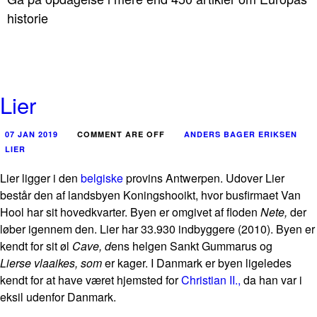
historie
Lier
07 JAN 2019
COMMENT ARE OFF
ANDERS BAGER ERIKSEN
LIER
Lier ligger i den
belgiske
provins Antwerpen. Udover Lier
består den af landsbyen Koningshooikt, hvor busfirmaet Van
Hool har sit hovedkvarter. Byen er omgivet af floden
Nete,
der
løber igennem den. Lier har 33.930 indbyggere (2010). Byen er
kendt for sit øl
Cave, d
ens helgen Sankt Gummarus og
Lierse vlaaikes, som
er kager. I Danmark er byen ligeledes
kendt for at have været hjemsted for
Christian II.,
da han var i
eksil udenfor Danmark.