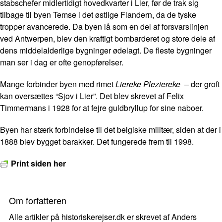
stabschefer midlertidigt hovedkvarter i Lier, før de trak sig
tilbage til byen Temse i det østlige Flandern, da de tyske
tropper avancerede. Da byen lå som en del af forsvarslinjen
ved Antwerpen, blev den kraftigt bombarderet og store dele af
dens middelalderlige bygninger ødelagt. De fleste bygninger
man ser i dag er ofte genopførelser.
Mange forbinder byen med rimet
Liereke Pleziereke
– der groft
kan oversættes “Sjov i Lier”. Det blev skrevet af Felix
Timmermans i 1928 for at fejre guldbryllup for sine naboer.
Byen har stærk forbindelse til det belgiske militær, siden at der i
1888 blev bygget barakker. Det fungerede frem til 1998.
Print siden her
Om forfatteren
Alle artikler på historiskerejser.dk er skrevet af Anders