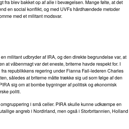
ngt fra blev bakket op af alle i bevægelsen. Mange følte, at det
rad end en social konflikt, og med UVFs hårdhændede metoder
 komme med et militant modsvar.
n militant udbryder af IRA, og den direkte begrundelse var, at
en at våbenmagt var det eneste, briterne havde respekt for. I
g fra republikkens regering under Fianna Fail-lederen Charles
kten, således at briterne måtte trække sig ud som følge af den
e PIRA sig om at bombe bygninger af politisk og økonomisk
ske politi.
ed omgruppering i små celler. PIRA skulle kunne udkæmpe en
utallige angreb i Nordirland, men også i Storbritannien, Holland