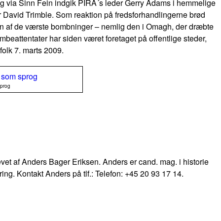
g via Sinn Fein indgik PIRA´s leder Gerry Adams i hemmelige
r David Trimble. Som reaktion på fredsforhandlingerne brød
en af de værste bombninger – nemlig den i Omagh, der dræbte
eattentater har siden været foretaget på offentlige steder,
rfolk 7. marts 2009.
sprog
krevet af Anders Bager Eriksen. Anders er cand. mag. i historie
ring. Kontakt Anders på tlf.: Telefon: +45 20 93 17 14.