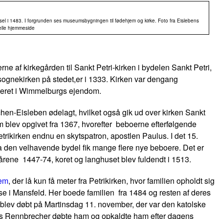
dsel i 1483. I forgrunden ses museumsbygningen til fødehjem og kirke. Foto fra Eislebens
ielle hjemmeside
rne af kirkegården til Sankt Petri-kirken i bydelen Sankt Petri,
sognekirken på stedet,er i 1333. Kirken var dengang
steret i Wimmelburgs ejendom.
chen-Eisleben ødelagt, hvilket også gik ud over kirken Sankt
om blev opgivet fra 1367, hvorefter beboerne efterfølgende
Petrikirken endnu en skytspatron, apostlen Paulus. I det 15.
da den velhavende bydel fik mange flere nye beboere. Det er
 årene 1447-74, koret og langhuset blev fuldendt i 1513.
jem
, der lå kun få meter fra Petrikirken, hvor familien opholdt sig
lse i Mansfeld. Her boede familien fra 1484 og resten af deres
n blev døbt på Martinsdag 11. november, der var den katolske
äus Rennbrecher døbte ham og opkaldte ham efter dagens