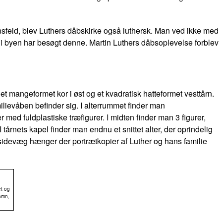
feld, blev Luthers dåbskirke også luthersk. Man ved ikke med
i byen har besøgt denne. Martin Luthers dåbsoplevelse forblev
et mangeformet kor i øst og et kvadratisk hatteformet vesttårn.
milievåben befinder sig. I alterrummet finder man
r med fuldplastiske træfigurer. I midten finder man 3 figurer,
årnets kapel finder man endnu et snittet alter, der oprindelig
s sidevæg hænger der portrætkopier af Luther og hans familie
et og
tin,