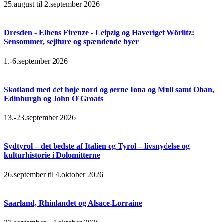
25.august til 2.september 2026
Dresden - Elbens Firenze - Leipzig og Haveriget Wörlitz:
Sensommer, sejlture og spændende byer
1.-6.september 2026
Skotland med det høje nord og øerne Iona og Mull samt Oban,
Edinburgh og John O´Groats
13.-23.september 2026
Sydtyrol – det bedste af Italien og Tyrol – livsnydelse og
kulturhistorie i Dolomitterne
26.september til 4.oktober 2026
Saarland, Rhinlandet og Alsace-Lorraine