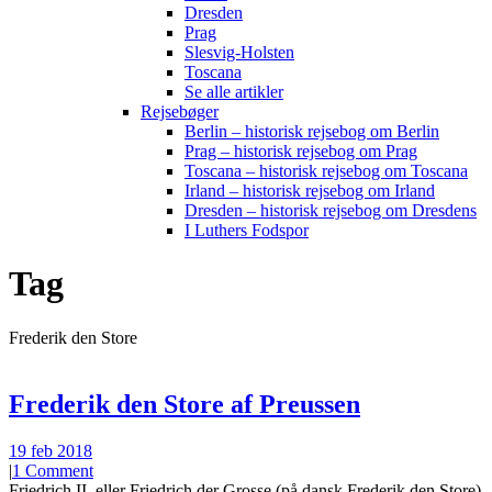
Dresden
Prag
Slesvig-Holsten
Toscana
Se alle artikler
Rejsebøger
Berlin – historisk rejsebog om Berlin
Prag – historisk rejsebog om Prag
Toscana – historisk rejsebog om Toscana
Irland – historisk rejsebog om Irland
Dresden – historisk rejsebog om Dresdens
I Luthers Fodspor
Tag
Frederik den Store
Frederik den Store af Preussen
19 feb 2018
|
1 Comment
Friedrich II. eller Friedrich der Grosse (på dansk Frederik den Store)