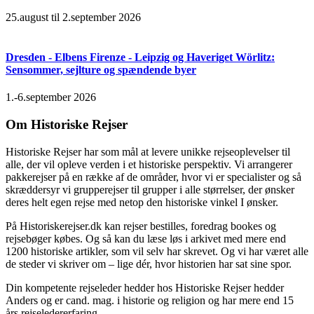
25.august til 2.september 2026
Dresden - Elbens Firenze - Leipzig og Haveriget Wörlitz:
Sensommer, sejlture og spændende byer
1.-6.september 2026
Om Historiske Rejser
Historiske Rejser har som mål at levere unikke rejseoplevelser til
alle, der vil opleve verden i et historiske perspektiv. Vi arrangerer
pakkerejser på en række af de områder, hvor vi er specialister og så
skræddersyr vi grupperejser til grupper i alle størrelser, der ønsker
deres helt egen rejse med netop den historiske vinkel I ønsker.
På Historiskerejser.dk kan rejser bestilles, foredrag bookes og
rejsebøger købes. Og så kan du læse løs i arkivet med mere end
1200 historiske artikler, som vil selv har skrevet. Og vi har været alle
de steder vi skriver om – lige dér, hvor historien har sat sine spor.
Din kompetente rejseleder hedder hos Historiske Rejser hedder
Anders og er cand. mag. i historie og religion og har mere end 15
års rejseledererfaring.