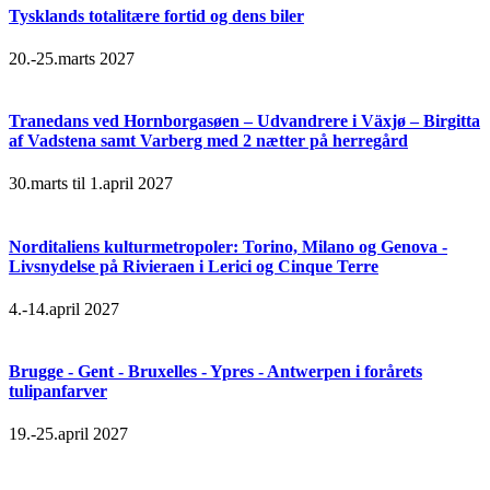
Tysklands totalitære fortid og dens biler
20.-25.marts 2027
Tranedans ved Hornborgasøen – Udvandrere i Växjø – Birgitta
af Vadstena samt Varberg med 2 nætter på herregård
30.marts til 1.april 2027
Norditaliens kulturmetropoler: Torino, Milano og Genova -
Livsnydelse på Rivieraen i Lerici og Cinque Terre
4.-14.april 2027
Brugge - Gent - Bruxelles - Ypres - Antwerpen i forårets
tulipanfarver
19.-25.april 2027