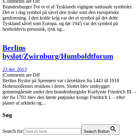
|
Comments are Off
Brandenburger Tor er et af Tysklands vigtigste nationale symboler.
Det er i dag symbol på såvel den tyske som den europæiske
genforening. I den kolde krig var det et symbol på det delte
Tyskland såvel som Europa, og før 1945 var det symbol på
henholdsvis preussisk, tysk og...
Berlins
byslot/Zwirnburg/Humboldtforum
23 dec 2013
|
Comments are Off
Berlins Byslot på Spreeøen var i årrækken fra 1443 til 1918
Hohenzollernes residens i deres. Slottet blev ombygget
gennemgående under den brandenburgiske Kurfyrste Friedrich III. –
der fra 1701 blev den første prøjsiske konge Friedrich I. – efter
planer af arkitekt og...
Søg
Search for:
Search Button