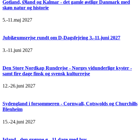
Gotland, Øland og Kalmar - det gamle østlige Danmark med
skøn natur og historie
5.-11.maj 2027
Jubilæumsrejse rundt om D-Dagsfejring 3.-11.juni 2027
3.-11.juni 2027
Den Store Nordkap Rundrejse - Norges vidunderlige kyster -
samt fire dage finsk og svensk kulturrejse
12.-26.juni 2027
Sydengland i forsommeren - Cornwall, Cotswolds og Churchills
Blenheim
15.-24.juni 2027
Irland - den grønne ø - 11 dage med bus