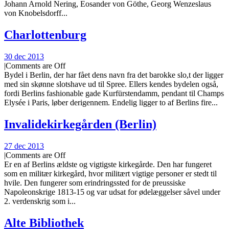
Johann Arnold Nering, Eosander von Göthe, Georg Wenzeslaus
von Knobelsdorff...
Charlottenburg
30 dec 2013
|
Comments are Off
Bydel i Berlin, der har fået dens navn fra det barokke slo,t der ligger
med sin skønne slotshave ud til Spree. Ellers kendes bydelen også,
fordi Berlins fashionable gade Kurfürstendamm, pendant til Champs
Elysée i Paris, løber derigennem. Endelig ligger to af Berlins fire...
Invalidekirkegården (Berlin)
27 dec 2013
|
Comments are Off
Er en af Berlins ældste og vigtigste kirkegårde. Den har fungeret
som en militær kirkegård, hvor militært vigtige personer er stedt til
hvile. Den fungerer som erindringssted for de preussiske
Napoleonskrige 1813-15 og var udsat for ødelæggelser såvel under
2. verdenskrig som i...
Alte Bibliothek