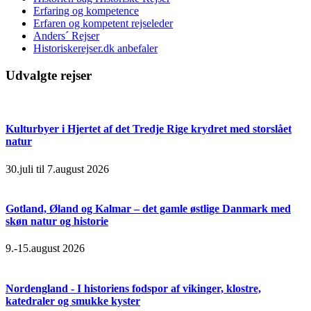
Erfaring og kompetence
Erfaren og kompetent rejseleder
Anders´ Rejser
Historiskerejser.dk anbefaler
Udvalgte rejser
Kulturbyer i Hjertet af det Tredje Rige krydret med storslået
natur
30.juli til 7.august 2026
Gotland, Øland og Kalmar – det gamle østlige Danmark med
skøn natur og historie
9.-15.august 2026
Nordengland - I historiens fodspor af vikinger, klostre,
katedraler og smukke kyster