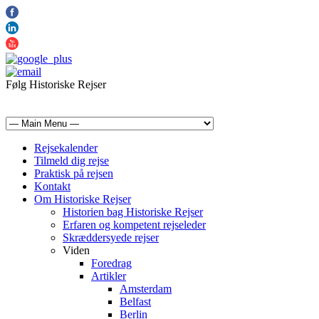
Følg Historiske Rejser
mail@historiskerejser.dk
+45 20 93 17 14
Rejsekalender
Tilmeld dig rejse
Praktisk på rejsen
Kontakt
Om Historiske Rejser
Historien bag Historiske Rejser
Erfaren og kompetent rejseleder
Skræddersyede rejser
Viden
Foredrag
Artikler
Amsterdam
Belfast
Berlin