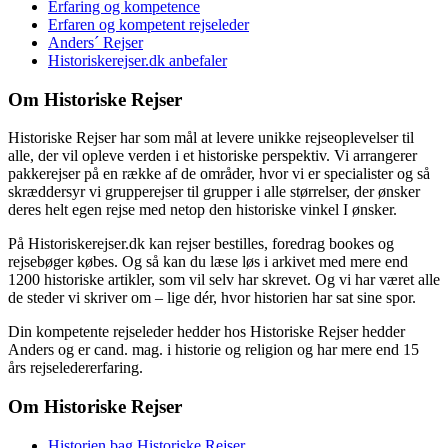
Erfaring og kompetence
Erfaren og kompetent rejseleder
Anders´ Rejser
Historiskerejser.dk anbefaler
Om Historiske Rejser
Historiske Rejser har som mål at levere unikke rejseoplevelser til
alle, der vil opleve verden i et historiske perspektiv. Vi arrangerer
pakkerejser på en række af de områder, hvor vi er specialister og så
skræddersyr vi grupperejser til grupper i alle størrelser, der ønsker
deres helt egen rejse med netop den historiske vinkel I ønsker.
På Historiskerejser.dk kan rejser bestilles, foredrag bookes og
rejsebøger købes. Og så kan du læse løs i arkivet med mere end
1200 historiske artikler, som vil selv har skrevet. Og vi har været alle
de steder vi skriver om – lige dér, hvor historien har sat sine spor.
Din kompetente rejseleder hedder hos Historiske Rejser hedder
Anders og er cand. mag. i historie og religion og har mere end 15
års rejseledererfaring.
Om Historiske Rejser
Historien bag Historiske Rejser