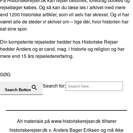
På Historiskerejser.dk kan rejser bestilles, foredrag bookes og
rejsebøger købes. Og så kan du læse løs i arkivet med mere
end 1200 historiske artikler, som vil selv har skrevet. Og vi har
været alle de steder vi skriver om – lige dér, hvor historien har
sat sine spor.
Din kompetente rejseleder hedder hos Historiske Rejser
hedder Anders og er cand. mag. i historie og religion og har
mere end 15 års rejseledererfaring.
SØG
Search for:
Search Button
Alt materiale på www.historiskerejser.dk tilhører
historiskerejser.dk v. Anders Bager Eriksen og må ikke