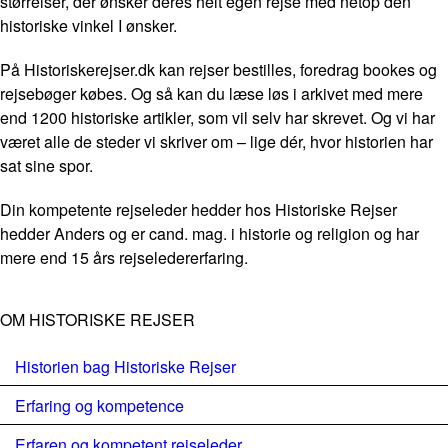
størrelser, der ønsker deres helt egen rejse med netop den
historiske vinkel I ønsker.
På Historiskerejser.dk kan rejser bestilles, foredrag bookes og
rejsebøger købes. Og så kan du læse løs i arkivet med mere
end 1200 historiske artikler, som vil selv har skrevet. Og vi har
været alle de steder vi skriver om – lige dér, hvor historien har
sat sine spor.
Din kompetente rejseleder hedder hos Historiske Rejser
hedder Anders og er cand. mag. i historie og religion og har
mere end 15 års rejseledererfaring.
OM HISTORISKE REJSER
Historien bag Historiske Rejser
Erfaring og kompetence
Erfaren og kompetent rejseleder