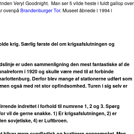
nden Veryl Goodnight. Man ser 5 vilde heste i fuldt gallop over
tår ovenpå
Brandenburger Tor
. Museet åbnede i 1994 i
olde krig. Særlig første del om krigsafslutningen og
dslinje er uden sammenligning den mest fantastiske af de
alreform i 1920 og skulle være med til at forbinde
 Charlottenburg. Derfor blev mange af stationerne udført som
 men også med ret stor opfindsomhed. Turen i sig selv er
rvirrende indrettet i forhold til numrene 1, 2 og 3. Spørg
r vil de gerne snakke. 1) Er krigsafslutningen, 2) er
en sovjetiske, 4) er Luftbroen.
teket bliver mere overfladisk og hurtigere gennemgået. Men