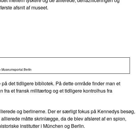
oldet mellem tyskere og de allierede, denazificeringen og
første afsnit af museet.
to Museumsportal Berlin
 det tidligere bibliotek. På dette område finder man et
 fra et fransk militærtog og et tidligere kontrolhus fra
llierede og berlinerne. Der er særligt fokus på Kennedys besøg,
lierede måtte skrinlægge, da de blev afsløret af en spion,
toriske institutter i München og Berlin.