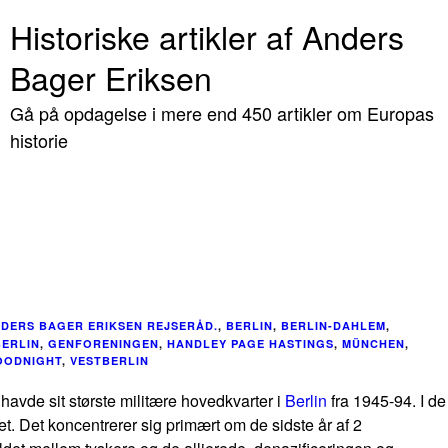
Historiske artikler af Anders
Bager Eriksen
Gå på opdagelse i mere end 450 artikler om Europas
historie
DERS BAGER ERIKSEN REJSERÅD.
,
BERLIN
,
BERLIN-DAHLEM
,
BERLIN
,
GENFORENINGEN
,
HANDLEY PAGE HASTINGS
,
MÜNCHEN
,
OODNIGHT
,
VESTBERLIN
avde sit største militære hovedkvarter i
Berlin
fra 1945-94. I de
et. Det koncentrerer sig primært om de sidste år af 2