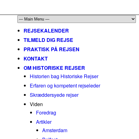
mail@historiskerejser.dk
+45 20 93 17 14
REJSEKALENDER
TILMELD DIG REJSE
PRAKTISK PÅ REJSEN
KONTAKT
OM HISTORISKE REJSER
Historien bag Historiske Rejser
Erfaren og kompetent rejseleder
Skræddersyede rejser
Viden
Foredrag
Artikler
Amsterdam