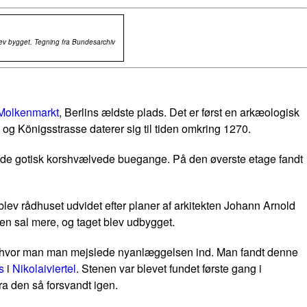
lev bygget. Tegning fra Bundesarchiv
Molkenmarkt
, Berlins ældste plads. Det er først en arkæologisk
og Königsstrasse daterer sig til tiden omkring 1270.
vde gotisk korshvælvede buegange. På den øverste etage fandt
ev rådhuset udvidet efter planer af arkitekten Johann Arnold
en sal mere, og taget blev udbygget.
lok, hvor man man mejslede nyanlæggelsen ind. Man fandt denne
s
i
Nikolaiviertel
. Stenen var blevet fundet første gang i
ra den så forsvandt igen.