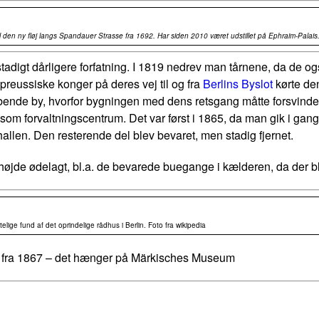
 den ny fløj langs Spandauer Strasse fra 1692. Har siden 2010 været udstillet på Ephraim-Palais.
digt dårligere forfatning. I 1819 nedrev man tårnene, da de også 
preussiske konger på deres vej til og fra
Berlins Byslot
kørte den
bende by, hvorfor bygningen med dens retsgang måtte forsvinde
s som forvaltningscentrum. Det var først i 1865, da man gik i g
allen. Den resterende del blev bevaret, men stadig fjernet.
højde ødelagt, bl.a. de bevarede buegange i kælderen, da der blev
lige fund af det oprindelige rådhus i Berlin. Foto fra wikipedia
b fra 1867 – det hænger på Märkisches Museum