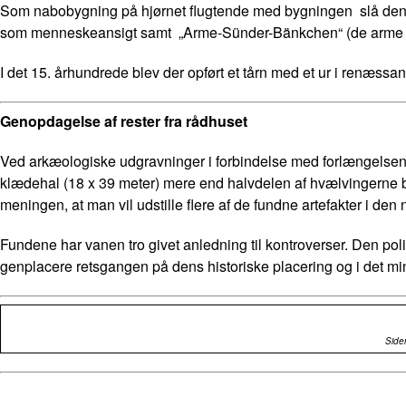
Som nabobygning på hjørnet flugtende med bygningen slå den got
som menneskeansigt samt „Arme-Sünder-Bänkchen“ (de arme syn
I det 15. århundrede blev der opført et tårn med et ur i renæssan
Genopdagelse af rester fra rådhuset
Ved arkæologiske udgravninger i forbindelse med forlængelsen
klædehal (18 x 39 meter) mere end halvdelen af hvælvingerne bev
meningen, at man vil udstille flere af de fundne artefakter i den
Fundene har vanen tro givet anledning til kontroverser. Den poli
genplacere retsgangen på dens historiske placering og i det m
Siden