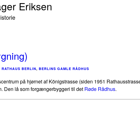
ager Eriksen
storie
ygning)
 RATHAUS BERLIN
,
BERLINS GAMLE RÅDHUS
gscentrum på hjørnet af Königstrasse (siden 1951 Rathausstrasse
. Den lå som forgængerbyggeri til det
Røde Rådhus
.