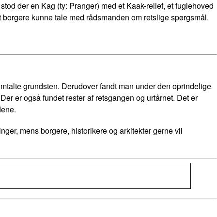
tod der en Kag (ty: Pranger) med et Kaak-relief, et fuglehoved
t borgere kunne tale med rådsmanden om retslige spørgsmål.
mtalte grundsten. Derudover fandt man under den oprindelige
Der er også fundet rester af retsgangen og urtårnet. Det er
dene.
nger, mens borgere, historikere og arkitekter gerne vil