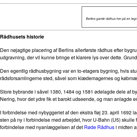
Berlins gamle rådhus her på en tegn
Rådhusets historie
Den nøjagtige placering af Berlins allerførste rådhus efter bygr
udgravning, der vil kunne bringe et klarere lys over dette. Gru
Den egentlig rådhusbygning var en to-etagers bygning, hvis s
rådsforsamlingerne sted, såvel som klædemagernes og købmæn
Store bybrande i såvel 1380, 1484 og 1581 ødelagde dele af byg
Nering, hvor det ydre fik et barokt udseende, og man anlagde e
I forbindelse med nybyggeriet af den ekstra fløj 23. april 16
sten på ny i forbindelse med arbejdet, hvor U-Bahn (U5) skulle 
forbindelse med nyanlæggelsen af det
Røde Rådhus
i midten a