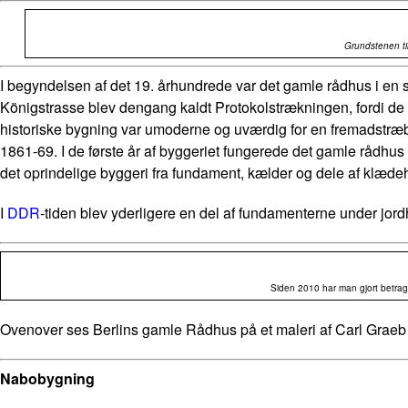
Grundstenen til
I begyndelsen af det 19. århundrede var det gamle rådhus i en sta
Königstrasse blev dengang kaldt Protokolstrækningen, fordi de 
historiske bygning var umoderne og uværdig for en fremadstræ
1861-69. I de første år af byggeriet fungerede det gamle rådhu
det oprindelige byggeri fra fundament, kælder og dele af klædeh
I
DDR
-tiden blev yderligere en del af fundamenterne under jord
Siden 2010 har man gjort betragte
Ovenover ses Berlins gamle Rådhus på et maleri af Carl Grae
Nabobygning