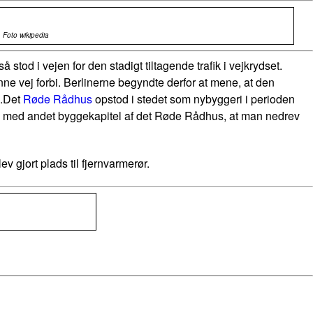
 Foto wikipedia
stod i vejen for den stadigt tiltagende trafik i vejkrydset.
ne vej forbi. Berlinerne begyndte derfor at mene, at den
.
Det
Røde Rådhus
opstod i stedet som nybyggeri i perioden
ang med andet byggekapitel af det Røde Rådhus, at man nedrev
 gjort plads til fjernvarmerør.