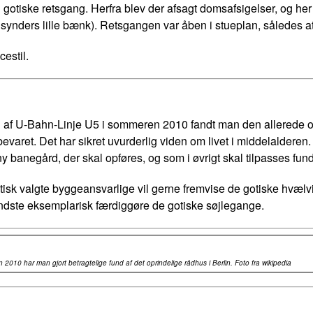
iske retsgang. Herfra blev der afsagt domsafsigelser, og her s
ders lille bænk). Retsgangen var åben i stueplan, således a
cestil.
 af U-Bahn-Linje U5 i sommeren 2010 fandt man den allerede o
aret. Det har sikret uvurderlig viden om livet i middelalderen. 
 ny banegård, der skal opføres, og som i øvrigt skal tilpasses fun
tisk valgte byggeansvarlige vil gerne fremvise de gotiske hvælvi
indste eksemplarisk færdiggøre de gotiske søjlegange.
 2010 har man gjort betragtelige fund af det oprindelige rådhus i Berlin. Foto fra wikipedia