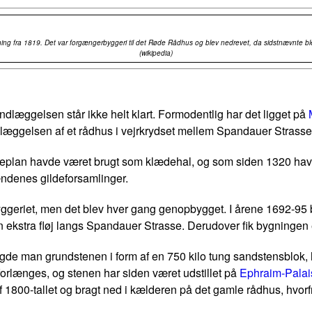
ing fra 1819. Det var forgængerbyggeri til det Røde Rådhus og blev nedrevet, da sidstnævnte b
(wikipedia)
undlæggelsen står ikke helt klart. Formodentlig har det ligget på
ndlæggelsen af et rådhus i vejrkrydset mellem Spandauer Strasse 
tueplan havde været brugt som klædehal, og som siden 1320 ha
denes gildeforsamlinger.
geriet, men det blev hver gang genopbygget. I årene 1692-95 bl
n ekstra fløj langs Spandauer Strasse. Derudover fik bygningen 
92 lagde man grundstenen i form af en 750 kilo tung sandstensb
forlænges, og stenen har siden været udstillet på
Ephraim-Palai
f 1800-tallet og bragt ned i kælderen på det gamle rådhus, hvorf