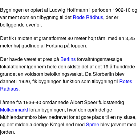
Bygningen er opført af Ludwig Hoffmann i perioden 1902-10 og
var ment som en tilbygning til det
Røde Rådhus
, der er
beliggende overfor.
Det fik i midten et granatformet 80 meter højt tårn, med en 3,25
meter høj gudinde af Fortuna på toppen.
Der havde været et pres på
Berlins
forvaltningsmæssige
lokalationer igennem hele den sidste del af det 19.århundrede
grundet en voldsom befolkningsvækst. Da Storberlin blev
dannet i 1920, fik bygningen funktion som tilbygning til
Rotes
Rathaus
.
I årene fra 1936-40 omdannede Albert Speer fuldstændig
Molkenmarkt
foran bygningen, hvor den oprindelige
Mühlendammbro blev nedrevet for at gøre plads til en ny sluse,
og det middelalderlige Krögel ned mod
Spree
blev jævnet med
jorden.