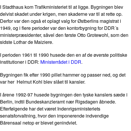
I Stadthaus kom Trafikministeriet til at ligge. Bygningen blev
delvist skadet under krigen, men skaderne var til at rette op.
Derfor var den også et oplagt valg for Østberlins magistrat i
1949, og i flere perioder var den kontorbygning for DDR´s
ministerpræsidenter, såvel den første Otto Grotewohl, som den
sidste Lothar de Maiziere.
I perioden 1961 til 1990 husede den en af de øverste politiske
institutioner i DDR:
Ministerrådet i DDR
.
Bygningen fik efter 1990 pillet hammer og passer ned, og det
var her Helmut Kohl blev slået til kansler.
I årene 1992-97 husede bygningen den tyske kanslers sæde i
Berlin, indtil Bundeskanzleramt nær Rigsdagen åbnede.
Efterfølgende har det været Indenrigsministeriets
senatsforvaltning, hvor den imponerende indvendige
Bärensaal netop er blevet genindviet.