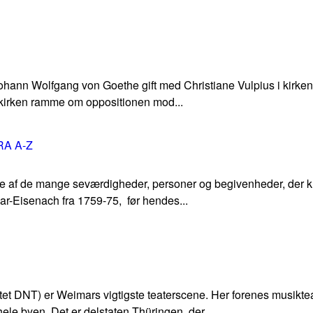
 Johann Wolfgang von Goethe gift med Christiane Vulpius i kirken
 kirken ramme om oppositionen mod...
A A-Z
ele af de mange seværdigheder, personer og begivenheder, der 
-Eisenach fra 1759-75, før hendes...
et DNT) er Weimars vigtigste teaterscene. Her forenes musiktea
le byen. Det er delstaten Thüringen, der...