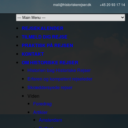
mail@historiskerejser.dk
+45 20 93 17 14
REJSEKALENDER
TILMELD DIG REJSE
PRAKTISK PÅ REJSEN
KONTAKT
OM HISTORISKE REJSER
Historien bag Historiske Rejser
Erfaren og kompetent rejseleder
Skræddersyede rejser
Viden
Foredrag
Artikler
Amsterdam