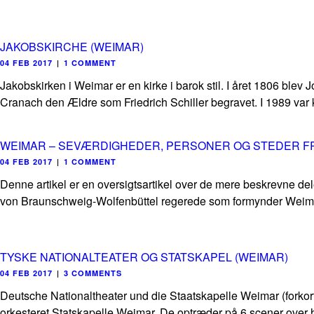
JAKOBSKIRCHE (WEIMAR)
04 FEB 2017
|
1 COMMENT
Jakobskirken i Weimar er en kirke i barok stil. I året 1806 blev
Cranach den Ældre som Friedrich Schiller begravet. I 1989 var
WEIMAR – SEVÆRDIGHEDER, PERSONER OG STEDER FR
04 FEB 2017
|
1 COMMENT
Denne artikel er en oversigtsartikel over de mere beskrevne d
von Braunschweig-Wolfenbüttel regerede som formynder Weimar
TYSKE NATIONALTEATER OG STATSKAPEL (WEIMAR)
04 FEB 2017
|
3 COMMENTS
Deutsche Nationaltheater und die Staatskapelle Weimar (forkort
orkesteret Statskapelle Weimar. De optræder på 6 scener over he