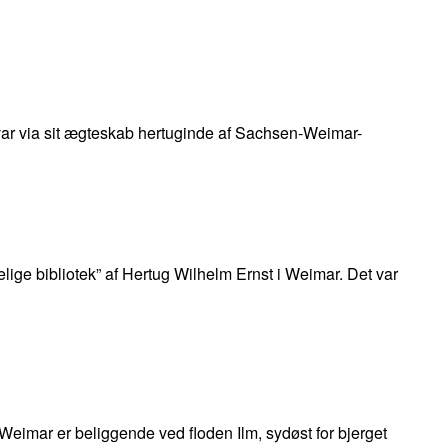
var via sit ægteskab hertuginde af Sachsen-Weimar-
ige bibliotek” af Hertug Wilhelm Ernst i Weimar. Det var
 Weimar er beliggende ved floden Ilm, sydøst for bjerget