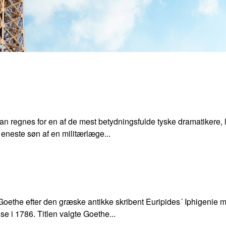
r. Han regnes for en af de mest betydningsfulde tyske dramatikere
eneste søn af en militærlæge...
 Goethe efter den græske antikke skribent Euripides´ Iphigenie 
e i 1786. Titlen valgte Goethe...