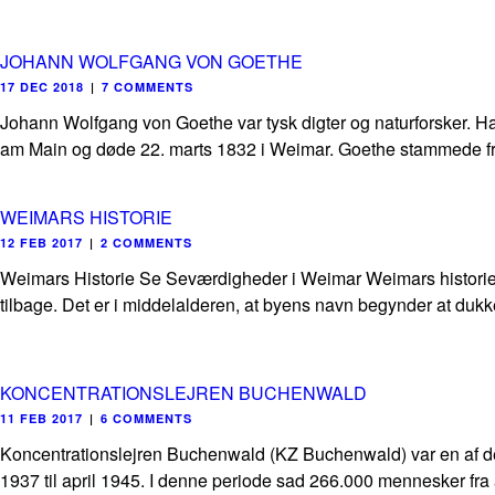
JOHANN WOLFGANG VON GOETHE
17 DEC 2018
|
7 COMMENTS
Johann Wolfgang von Goethe var tysk digter og naturforsker. Han
am Main og døde 22. marts 1832 i Weimar. Goethe stammede fra 
WEIMARS HISTORIE
12 FEB 2017
|
2 COMMENTS
Weimars Historie Se Seværdigheder i Weimar Weimars historie st
tilbage. Det er i middelalderen, at byens navn begynder at dukke
KONCENTRATIONSLEJREN BUCHENWALD
11 FEB 2017
|
6 COMMENTS
Koncentrationslejren Buchenwald (KZ Buchenwald) var en af de s
1937 til april 1945. I denne periode sad 266.000 mennesker fra 