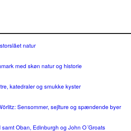
storslået natur
nmark med skøn natur og historie
stre, katedraler og smukke kyster
 Wörlitz: Sensommer, sejlture og spændende byer
ll samt Oban, Edinburgh og John O´Groats