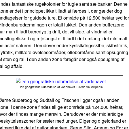
findes fantastiske rugekolonier for fugle samt sælbanker. Denne
zone er det i princippet ikke tilladt at færdes i, der gælder dog
undtagelser for guidede ture. Et område på 12.500 hektar syd for
Hindenburgdæmningen er totalt lukket. Den anden bufferzone
har man tilladt bæredygtig drift, det vil sige, at vindmøller,
muslingefiskeri og rejefangst er tilladt i det omfang, det minimalt
belaster naturen. Derudover er der kystsikringsskibe, skibstrafik,
flytrafik, militære øvelsesområder, olieboretårne samt opsugning
af sten og ral. I den anden zone foregår der også opsugning af
ral og affald.
Den geografiske udbredelse af vadehavet. Billede fra wikipedia
Øerne Süderoog og Südfall og Trischen ligger også i anden
zone. I denne zone findes tillige et område på 124.000 hektar,
hvor der findes mange marsvin. Derudover er der midlertidige
beskyttelseszoner for sæler med unger. Diger og digeforland er
primært ikke del af nationalparken. Øerne Sild, Amrum og Før er