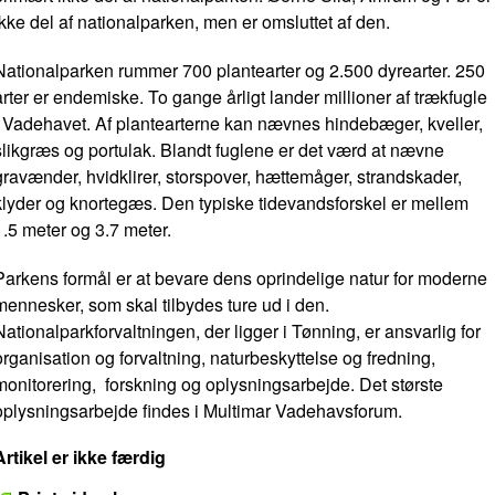
ikke del af nationalparken, men er omsluttet af den.
Nationalparken rummer 700 plantearter og 2.500 dyrearter. 250
arter er endemiske. To gange årligt lander millioner af trækfugle
i Vadehavet. Af plantearterne kan nævnes hindebæger, kveller,
slikgræs og portulak. Blandt fuglene er det værd at nævne
gravænder, hvidklirer, storspover, hættemåger, strandskader,
klyder og knortegæs. Den typiske tidevandsforskel er mellem
1.5 meter og 3.7 meter.
Parkens formål er at bevare dens oprindelige natur for moderne
mennesker, som skal tilbydes ture ud i den.
Nationalparkforvaltningen, der ligger i Tønning, er ansvarlig for
organisation og forvaltning, naturbeskyttelse og fredning,
monitorering, forskning og oplysningsarbejde. Det største
oplysningsarbejde findes i Multimar Vadehavsforum.
Artikel er ikke færdig