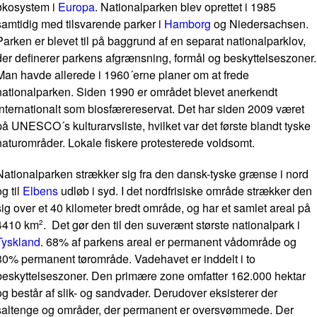
økosystem i
Europa
. Nationalparken blev oprettet i 1985
samtidig med tilsvarende parker i
Hamborg
og Niedersachsen.
Parken er blevet til på baggrund af en separat nationalparklov,
der definerer parkens afgrænsning, formål og beskyttelseszoner.
Man havde allerede i 1960´erne planer om at frede
nationalparken. Siden 1990 er området blevet anerkendt
internationalt som biosfærereservat. Det har siden 2009 været
på UNESCO´s kulturarvsliste, hvilket var det første blandt tyske
naturområder. Lokale fiskere protesterede voldsomt.
Nationalparken strækker sig fra den dansk-tyske grænse i nord
og til
Elbens
udløb i syd. I det nordfrisiske område strækker den
sig over et 40 kilometer bredt område, og har et samlet areal på
4410 km
. Det gør den til den suverænt største nationalpark i
2
Tyskland
. 68% af parkens areal er permanent vådområde og
30% permanent tørområde. Vadehavet er inddelt i to
beskyttelseszoner. Den primære zone omfatter 162.000 hektar
og består af slik- og sandvader. Derudover eksisterer der
saltenge og områder, der permanent er oversvømmede. Der