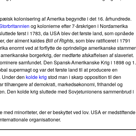
pæisk kolonisering af Amerika begyndte i det 16. århundrede.
Storbritannien
og kolonierne efter 7-årskrigen i Nordamerika
sluttede først i 1783, da USA blev det første land, som opnåede
er, der alment kaldes
Bill of Rights
, som blev ratificeret i 1791
erika enormt ved at forflytte de oprindelige amerikanske stammer
n amerikanske borgerkrig, der medførte afskaffelsen af slaveriet.
ion dominere samfundet. Den Spansk-Amerikanske Krig i 1898 og 1.
al supermagt og var det første land til at producere en
d. Under den
kolde krig
stod man i skarp opposition til den
 var tilhængere af demokrati, markedsøkonomi, frihandel og
en. Den kolde krig sluttede med Sovjetunionens sammenbrud i
e med minoriteter, der er beskyttet ved lov. USA er medstiftende
ternationale organisationer.