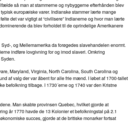
tilfælde så man at stammerne og nybyggerne efterhånden blev
 typisk europæiske varer. Indianske stammer lærte mange
e det var vigtigt at “civilisere” Indianerne og hvor man lærte
ominerende da blev forholdet til de oprindelige Amerikanere
 i Syd-, og Mellemamerika da forøgedes slavehandelen enormt.
ierne indføre lovgivning for og imod slaveri. Omkring
 i Syden.
e, Maryland, Virginia, North Carolina, South Carolina og
d af valg der var åbent for alle frie mænd. I løbet af 1700-tallet
ke befolkning tilbage. I 1730´erne og 1740 var den Kristne
ndene. Man skabte provinsen Quebec, hvilket gjorde at
ring år 1770 havde de 13 Kolonier et befolkningstal på 2.1
s økonomiske succes, gjorde at de britiske monarker fortsat