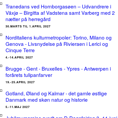
Tranedans ved Hornborgasøen – Udvandrere i
Växjø – Birgitta af Vadstena samt Varberg med 2
nætter på herregård
30.MARTS TIL 1.APRIL 2027
Norditaliens kulturmetropoler: Torino, Milano og
Genova - Livsnydelse på Rivieraen i Lerici og
Cinque Terre
4.-14.APRIL 2027
Brugge - Gent - Bruxelles - Ypres - Antwerpen i
forårets tulipanfarver
19.-25.APRIL 2027
Gotland, Øland og Kalmar - det gamle østlige
Danmark med skøn natur og historie
5.-11.MAJ 2027
Jubilæumsrejse rundt om D-Dagsfejring 3.-11.juni