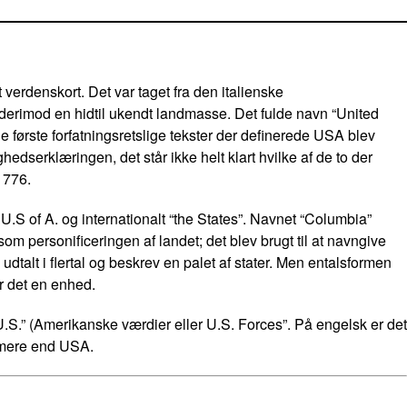
 verdenskort. Det var taget fra den italienske
 derimod en hidtil ukendt landmasse. Det fulde navn “United
de første forfatningsretslige tekster der definerede USA blev
dserklæringen, det står ikke helt klart hvilke af de to der
 1776.
U.S of A. og internationalt “the States”. Navnet “Columbia”
m personificeringen af landet; det blev brugt til at navngive
talt i flertal og beskrev en palet af stater. Men entalsformen
er det en enhed.
U.S.” (Amerikanske værdier eller U.S. Forces”. På engelsk er det
t mere end USA.