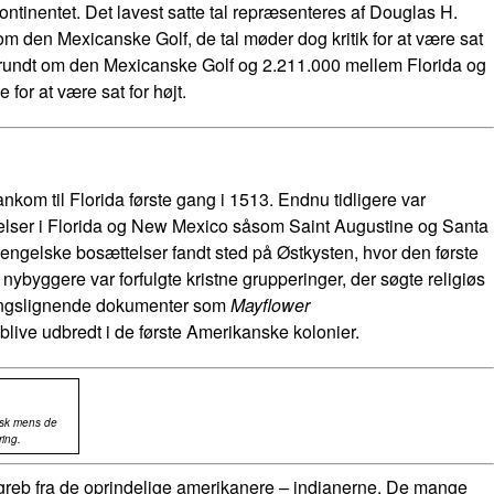
ntinentet. Det lavest satte tal repræsenteres af Douglas H.
t om den Mexicanske Golf, de tal møder dog kritik for at være sat
ion rundt om den Mexicanske Golf og 2.211.000 mellem Florida og
or at være sat for højt.
om til Florida første gang i 1513. Endnu tidligere var
elser i Florida og New Mexico såsom Saint Augustine og Santa
gelske bosættelser fandt sted på Østkysten, hvor den første
byggere var forfulgte kristne grupperinger, der søgte religiøs
ningslignende dokumenter som
Mayflower
blive udbredt i de første Amerikanske kolonier.
nsk mens de
ring.
greb fra de oprindelige amerikanere – indianerne. De mange