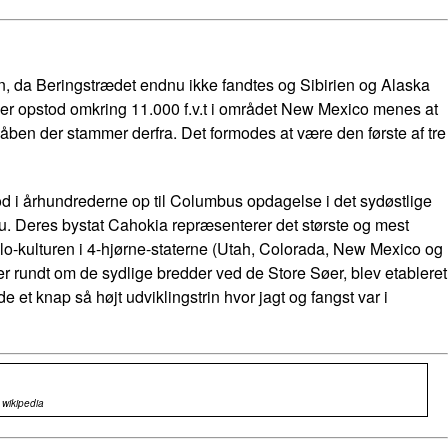
en, da Beringstrædet endnu ikke fandtes og Sibirien og Alaska
en der opstod omkring 11.000 f.v.t i området New Mexico menes at
ben der stammer derfra. Det formodes at være den første af tre
od i århundrederne op til Columbus opdagelse i det sydøstlige
au. Deres bystat Cahokia repræsenterer det største og mest
blo-kulturen i 4-hjørne-staterne (Utah, Colorada, New Mexico og
rundt om de sydlige bredder ved de Store Søer, blev etableret
t knap så højt udviklingstrin hvor jagt og fangst var i
 wikipedia