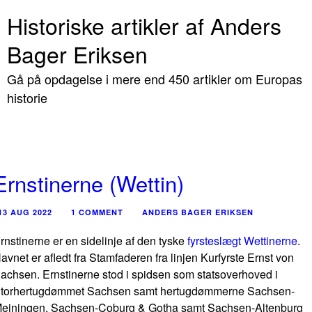
Historiske artikler af Anders
Bager Eriksen
Gå på opdagelse i mere end 450 artikler om Europas
historie
Ernstinerne (Wettin)
13 AUG 2022
1 COMMENT
ANDERS BAGER ERIKSEN
rnstinerne er en sidelinje af den tyske
fyrsteslægt Wettinerne
.
avnet er afledt fra Stamfaderen fra linjen Kurfyrste Ernst von
achsen. Ernstinerne stod i spidsen som statsoverhoved i
torhertugdømmet Sachsen samt hertugdømmerne Sachsen-
einingen, Sachsen-Coburg & Gotha samt Sachsen-Altenburg