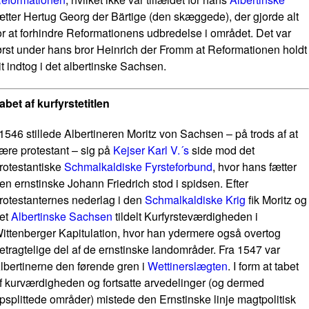
ætter Hertug Georg der Bärtige (den skæggede), der gjorde alt
or at forhindre Reformationens udbredelse i området. Det var
ørst under hans bror Heinrich der Fromm at Reformationen holdt
it indtog i det albertinske Sachsen.
abet af kurfyrstetitlen
 1546 stillede Albertineren Moritz von Sachsen – på trods af at
ære protestant – sig på
Kejser Karl V.´s
side mod det
rotestantiske
Schmalkaldiske Fyrsteforbund
, hvor hans fætter
en ernstinske Johann Friedrich stod i spidsen. Efter
rotestanternes nederlag i den
Schmalkaldiske Krig
fik Moritz og
et
Albertinske Sachsen
tildelt Kurfyrsteværdigheden i
ittenberger Kapitulation, hvor han ydermere også overtog
etragtelige del af de ernstinske landområder. Fra 1547 var
lbertinerne den førende gren i
Wettinerslægten
. I form at tabet
f kurværdigheden og fortsatte arvedelinger (og dermed
psplittede områder) mistede den Ernstinske linje magtpolitisk