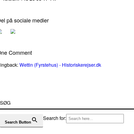
el på sociale medier
One Comment
ingback:
Wettin (Fyrstehus) - Historiskerejser.dk
SØG
Search for:
Search Button