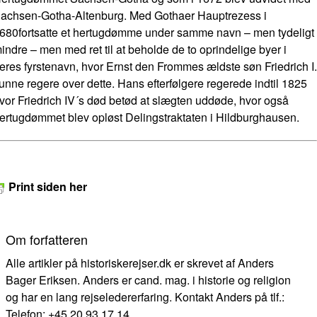
achsen-Gotha-Altenburg. Med Gothaer Hauptrezess i
680fortsatte et hertugdømme under samme navn – men tydeligt
indre – men med ret til at beholde de to oprindelige byer i
eres fyrstenavn, hvor Ernst den Frommes ældste søn Friedrich I.
unne regere over dette. Hans efterfølgere regerede indtil 1825
vor Friedrich IV´s død betød at slægten uddøde, hvor også
ertugdømmet blev opløst Delingstraktaten i Hildburghausen.
Print siden her
Om forfatteren
Alle artikler på historiskerejser.dk er skrevet af Anders
Bager Eriksen. Anders er cand. mag. i historie og religion
og har en lang rejseledererfaring. Kontakt Anders på tlf.:
Telefon: +45 20 93 17 14.