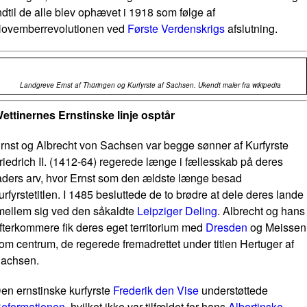
ndtil de alle blev ophævet i 1918 som følge af
ovemberrevolutionen ved
Første Verdenskrigs
afslutning.
Landgreve Ernst af Thüringen og Kurfyrste af Sachsen. Ukendt maler fra wikipedia
ettinernes Ernstinske linje osptår
rnst og Albrecht von Sachsen var begge sønner af Kurfyrste
riedrich II. (1412-64) regerede længe i fællesskab på deres
aders arv, hvor Ernst som den ældste længe besad
urfyrstetitlen. I 1485 besluttede de to brødre at dele deres lande
mellem sig ved den såkaldte
Leipziger Deling
. Albrecht og hans
fterkommere fik deres eget territorium med
Dresden
og Meissen
om centrum, de regerede fremadrettet under titlen Hertuger af
achsen.
en ernstinske kurfyrste
Frederik den Vise
understøttede
eformationen
, hvilket ikke var tilfældet for hans
Albertinske