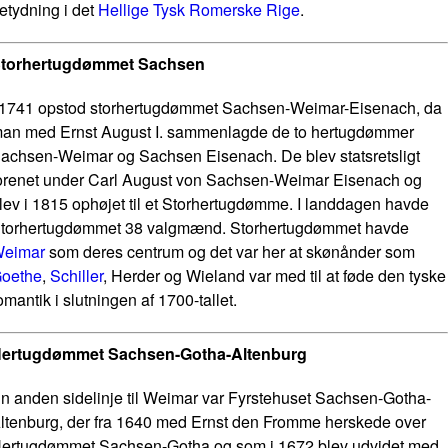
etydning i det
Hellige Tysk Romerske Rige
.
torhertugdømmet Sachsen
 1741 opstod storhertugdømmet Sachsen-Weimar-Eisenach, da
an med Ernst August I. sammenlagde de to hertugdømmer
achsen-Weimar og Sachsen Eisenach. De blev statsretsligt
orenet under Carl August von Sachsen-Weimar Eisenach og
lev i 1815 ophøjet til et Storhertugdømme. I landdagen havde
torhertugdømmet 38 valgmænd. Storhertugdømmet havde
eimar
som deres centrum og det var her at skønånder som
oethe
,
Schiller
, Herder og Wieland var med til at føde den tyske
omantik i slutningen af 1700-tallet.
ertugdømmet Sachsen-Gotha-Altenburg
n anden sidelinje til Weimar var Fyrstehuset Sachsen-Gotha-
ltenburg, der fra 1640 med Ernst den Fromme herskede over
ertugdømmet Sachsen-Gotha og som i 1672 blev udvidet med