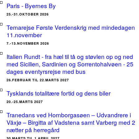
Paris - Byernes By
25.-31.OKTOBER 2026
Temarejse Første Verdenskrig med mindedagen
11.november
7.-13.NOVEMBER 2026
Italien Rundt - fra hæl til tå og støvlen op og ned
med Sicilien, Sardinien og Sorrentohalvøen - 25
dages eventyrsrejse med bus
26.FEBRUAR TIL 22.MARTS 2027
Tysklands totalitære fortid og dens biler
20.-25.MARTS 2027
Tranedans ved Hornborgasøen – Udvandrere i
Växjø – Birgitta af Vadstena samt Varberg med 2
nætter på herregård
30.MARTS TIL 1.APRIL 2027