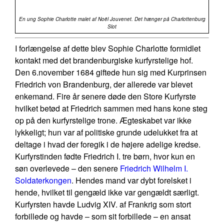
En ung Sophie Charlotte malet af Noël Jouvenet. Det hænger på Charlottenburg
Slot
I forlængelse af dette blev Sophie Charlotte formidlet
kontakt med det brandenburgiske kurfyrstelige hof.
Den 6.november 1684 giftede hun sig med Kurprinsen
Friedrich von Brandenburg, der allerede var blevet
enkemand. Fire år senere døde den Store Kurfyrste
hvilket betød at Friedrich sammen med hans kone steg
op på den kurfyrstelige trone. Ægteskabet var ikke
lykkeligt; hun var af politiske grunde udelukket fra at
deltage i hvad der foregik i de højere adelige kredse.
Kurfyrstinden fødte Friedrich I. tre børn, hvor kun en
søn overlevede – den senere
Friedrich Wilhelm I.
Soldaterkongen
. Hendes mand var dybt forelsket i
hende, hvilket til gengæld ikke var gengældt særligt.
Kurfyrsten havde Ludvig XIV. af Frankrig som stort
forbillede og havde – som sit forbillede – en ansat