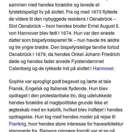
sammen med hendes forældre og levede et
fyrstebispeligt liv på slottet. Fra og med 1673 flyttede
de videre til den nybyggede residens i Osnabrück –
Slot Osnabrück – hvor hendes broder Ernst August II.
von Hannover blev født i 1674. Hun var den eneste
datter som bispefyrsteparret fik – hun havde tre ældre
og tre yngre brødre. Den bispefyrstelige familie forlod
Osnabrück i 1679, da hendes Onkel Johann Friedrich
døde og hendes fader arvede Fyrstendømmet
Calenberg og de rykkede ind på slottet i
Hannover
.
Sophie var sprogligt godt begavet og lærte at tale
Fransk, Engelsk og Italiensk flydende. Hun blev
opdraget i den protestantiske tro, dog udelukkede
hendes forældre af magtpolitiske grunde ikke et
ægteskab med en katolik, hvilket blev indføjet i hendes
opdragelse. Hun tog med hendes moder på rejse til
Frankrig
, hvor hendes store interesse for havearkitektur
stammede fra. Rejsens primære formål var at se på