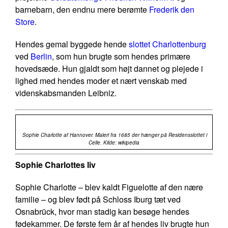
barnebarn, den endnu mere berømte
Frederik den
Store
.
Hendes gemal byggede hende
slottet Charlottenburg
ved
Berlin
, som hun brugte som hendes primære
hovedsæde. Hun gjaldt som højt dannet og plejede i
lighed med hendes moder et nært venskab med
videnskabsmanden Leibniz.
Sophie Charlotte af Hannover. Maleri fra 1685 der hænger på Residensslottet i
Celle. Kilde: wikipedia
Sophie Charlottes liv
Sophie Charlotte – blev kaldt Figuelotte af den nære
familie – og blev født på Schloss Iburg tæt ved
Osnabrück, hvor man stadig kan besøge hendes
fødekammer. De første fem år af hendes liv brugte hun