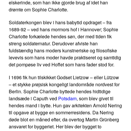
elskerinde, som han ikke gjorde brug af idet han
drømte om Sophie Charlotte.
Soldaterkongen blev i hans babytid opdraget – fra
1689-92 – ved hans mormors hof i Hannover; Sophie
Charlotte forkælede hendes søn, der med tiden fik
streng soldaternatur. Derudover afviste han
fuldstændig hans moders kunstneriske og filosofiske
levevis som hans moder havde praktiseret og samtidig
det pompøse liv ved Hoffet som hans fader stod for.
I 1696 fik hun tilskikket Godset Lietzow – eller Lützow
– et stykke prøjsisk kongeligt landområde nordvest for
Berlin. Sophie Charlotte byttede hendes hidtidige
landsæde i Caputh ved
Potsdam
, som blev givet til
hendes mand i bytte. Hun gav arkitekten Arnold Nering
til opgave at bygge en sommerresidens. Da Nering
døde blot en måned efter, da overtog Martin Grünberg
ansvaret for byggeriet. Her blev der bygget to