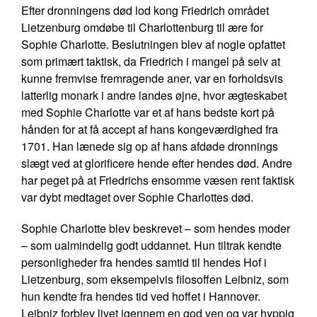
Efter dronningens død lod kong Friedrich området
Lietzenburg omdøbe til Charlottenburg til ære for
Sophie Charlotte. Beslutningen blev af nogle opfattet
som primært taktisk, da Friedrich i mangel på selv at
kunne fremvise fremragende aner, var en forholdsvis
latterlig monark i andre landes øjne, hvor ægteskabet
med Sophie Charlotte var et af hans bedste kort på
hånden for at få accept af hans kongeværdighed fra
1701. Han lænede sig op af hans afdøde dronnings
slægt ved at glorificere hende efter hendes død. Andre
har peget på at Friedrichs ensomme væsen rent faktisk
var dybt medtaget over Sophie Charlottes død.
Sophie Charlotte blev beskrevet – som hendes moder
– som ualmindelig godt uddannet. Hun tiltrak kendte
personligheder fra hendes samtid til hendes Hof i
Lietzenburg, som eksempelvis filosoffen Leibniz, som
hun kendte fra hendes tid ved hoffet i Hannover.
Leibniz forblev livet igennem en god ven og var hyppig