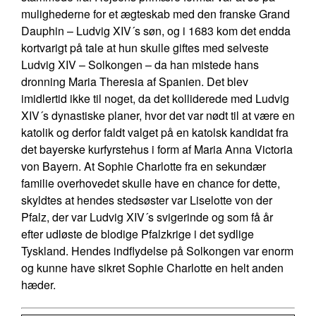
mulighederne for et ægteskab med den franske Grand
Dauphin – Ludvig XIV´s søn, og i 1683 kom det endda
kortvarigt på tale at hun skulle giftes med selveste
Ludvig XIV – Solkongen – da han mistede hans
dronning Maria Theresia af Spanien. Det blev
imidlertid ikke til noget, da det kolliderede med Ludvig
XIV´s dynastiske planer, hvor det var nødt til at være en
katolik og derfor faldt valget på en katolsk kandidat fra
det bayerske kurfyrstehus i form af Maria Anna Victoria
von Bayern. At Sophie Charlotte fra en sekundær
familie overhovedet skulle have en chance for dette,
skyldtes at hendes stedsøster var Liselotte von der
Pfalz, der var Ludvig XIV´s svigerinde og som få år
efter udløste de blodige Pfalzkrige i det sydlige
Tyskland. Hendes indflydelse på Solkongen var enorm
og kunne have sikret Sophie Charlotte en helt anden
hæder.