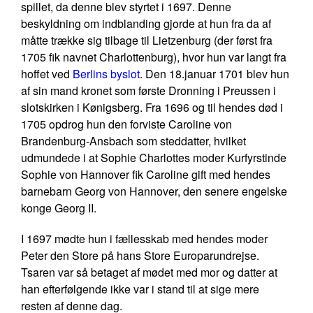
spillet, da denne blev styrtet i 1697. Denne
beskyldning om indblanding gjorde at hun fra da af
måtte trække sig tilbage til Lietzenburg (der først fra
1705 fik navnet Charlottenburg), hvor hun var langt fra
hoffet ved
Berlins byslot
. Den 18.januar 1701 blev hun
af sin mand kronet som første Dronning i Preussen i
slotskirken i Kønigsberg. Fra 1696 og til hendes død i
1705 opdrog hun den forviste Caroline von
Brandenburg-Ansbach som steddatter, hvilket
udmundede i at Sophie Charlottes moder Kurfyrstinde
Sophie von Hannover fik Caroline gift med hendes
barnebarn Georg von Hannover, den senere engelske
konge Georg II.
I 1697 mødte hun i fællesskab med hendes moder
Peter den Store på hans Store Europarundrejse.
Tsaren var så betaget af mødet med mor og datter at
han efterfølgende ikke var i stand til at sige mere
resten af denne dag.