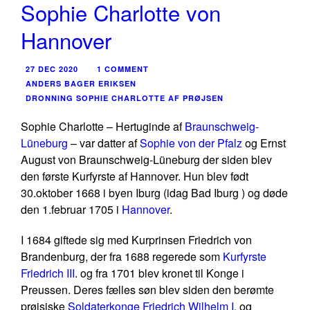
Sophie Charlotte von
Hannover
27 DEC 2020
1 COMMENT
ANDERS BAGER ERIKSEN
DRONNING SOPHIE CHARLOTTE AF PRØJSEN
Sophie Charlotte – Hertuginde af
Braunschweig-
Lüneburg
– var datter af
Sophie von der Pfalz
og Ernst
August von Braunschweig-Lüneburg der siden blev
den første Kurfyrste af Hannover. Hun blev født
30.oktober 1668 i byen Iburg (idag Bad Iburg ) og døde
den 1.februar 1705 i
Hannover
.
I 1684 giftede sig med Kurprinsen Friedrich von
Brandenburg, der fra 1688 regerede som
Kurfyrste
Friedrich III
. og fra 1701 blev kronet til Konge i
Preussen. Deres fælles søn blev siden den berømte
prøjsiske
Soldaterkonge Friedrich Wilhelm I.
og