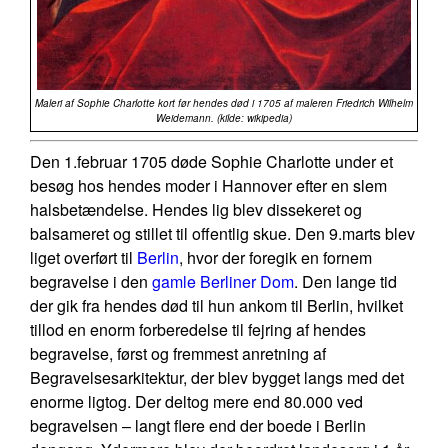
Maleri af Sophie Charlotte kort før hendes død i 1705 af maleren Friedrich Wilhelm
Weidemann. (kilde: wikipedia)
Den 1.februar 1705 døde Sophie Charlotte under et
besøg hos hendes moder i Hannover efter en slem
halsbetændelse. Hendes lig blev dissekeret og
balsameret og stillet til offentlig skue. Den 9.marts blev
liget overført til
Berlin
, hvor der foregik en fornem
begravelse i den
gamle Berliner Dom
. Den lange tid
der gik fra hendes død til hun ankom til Berlin, hvilket
tillod en enorm forberedelse til fejring af hendes
begravelse, først og fremmest anretning af
Begravelsesarkitektur, der blev bygget langs med det
enorme ligtog. Der deltog mere end 80.000 ved
begravelsen – langt flere end der boede i Berlin