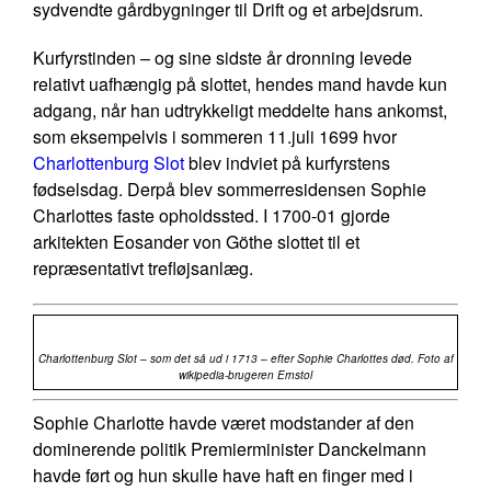
sydvendte gårdbygninger til Drift og et arbejdsrum.
Kurfyrstinden – og sine sidste år dronning levede
relativt uafhængig på slottet, hendes mand havde kun
adgang, når han udtrykkeligt meddelte hans ankomst,
som eksempelvis i sommeren 11.juli 1699 hvor
Charlottenburg Slot
blev indviet på kurfyrstens
fødselsdag. Derpå blev sommerresidensen Sophie
Charlottes faste opholdssted. I 1700-01 gjorde
arkitekten Eosander von Göthe slottet til et
repræsentativt trefløjsanlæg.
Charlottenburg Slot – som det så ud i 1713 – efter Sophie Charlottes død. Foto af
wikipedia-brugeren Ernstol
Sophie Charlotte havde været modstander af den
dominerende politik Premierminister Danckelmann
havde ført og hun skulle have haft en finger med i