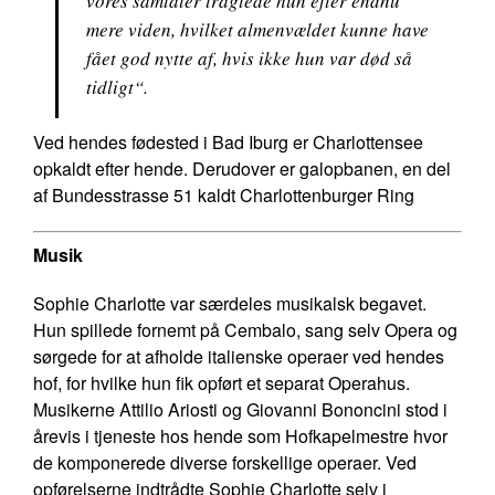
vores samtaler tragtede hun efter endnu
mere viden, hvilket almenvældet kunne have
fået god nytte af, hvis ikke hun var død så
tidligt
“.
Ved hendes fødested i Bad Iburg er Charlottensee
opkaldt efter hende. Derudover er galopbanen, en del
af Bundesstrasse 51 kaldt Charlottenburger Ring
Musik
Sophie Charlotte var særdeles musikalsk begavet.
Hun spillede fornemt på Cembalo, sang selv Opera og
sørgede for at afholde italienske operaer ved hendes
hof, for hvilke hun fik opført et separat Operahus.
Musikerne Attilio Ariosti og Giovanni Bononcini stod i
årevis i tjeneste hos hende som Hofkapelmestre hvor
de komponerede diverse forskellige operaer. Ved
opførelserne indtrådte Sophie Charlotte selv i