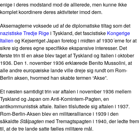
enige i deres modstand mod de allierede, men kunne ikke
komplet koordinere deres aktiviteter imod dem.
Aksemagterne voksede ud af de diplomatiske tiltag som det
nazistiske Tredje Rige
i Tyskland, det fascistiske
Kongerige
Italien
og Kejserriget Japan foretog i midten af 1930´erne for at
sikre sig deres egne specifikke ekspansive interesser. Det
første trin til en akse blev taget af Tyskland og Italien i oktober
1936. Den 1. november 1936 erklærede Benito Mussolini, at
alle andre europæiske lande ville dreje sig rundt om Rom-
Berlin aksen, hvormed han skabte termen “Akse”.
Et næsten samtidigt trin var aftalen i november 1936 mellem
Tyskland og Japan om Anti-Komintern-Pagten, en
antikommunistisk aftale. Italien tilsluttede sig aftalen i 1937.
Rom-Berlin-Aksen blev en militæralliance i 1939 i den
såkaldte
Stålpagten
med Tremagtspagten i 1940, der ledte frem
til, at de tre lande satte fælles militære mål.