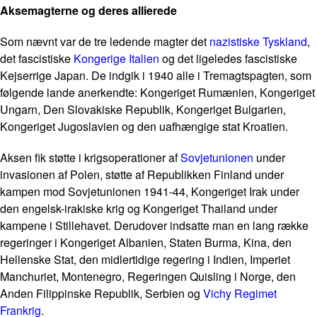
Aksemagterne og deres allierede
Som nævnt var de tre ledende magter det
nazistiske Tyskland
,
det fascistiske
Kongerige Italien
og det ligeledes fascistiske
Kejserrige Japan. De indgik i 1940 alle i Tremagtspagten, som
følgende lande anerkendte: Kongeriget Rumænien, Kongeriget
Ungarn, Den Slovakiske Republik, Kongeriget Bulgarien,
Kongeriget Jugoslavien og den uafhængige stat Kroatien.
Aksen fik støtte i krigsoperationer af
Sovjetunionen
under
invasionen af Polen, støtte af Republikken Finland under
kampen mod Sovjetunionen 1941-44, Kongeriget Irak under
den engelsk-irakiske krig og Kongeriget Thailand under
kampene i Stillehavet. Derudover indsatte man en lang række
regeringer i Kongeriget Albanien, Staten Burma, Kina, den
Hellenske Stat, den midlertidige regering i Indien, Imperiet
Manchuriet, Montenegro, Regeringen Quisling i Norge, den
Anden Filippinske Republik, Serbien og
Vichy Regimet
Frankrig
.