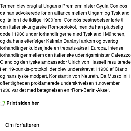
Termen blev brugt af Ungarns Premierminister Gyula Gömbös
da han advokerede for en alliance mellem Ungarn og Tyskland
og Italien i de tidlige 1930´ere. Gömbös bestræbelser førte til
den Italiensk-ungarske Rom-protokol, men da han pludselig
døde i 1936 under forhandlingerne med Tyskland i München,
og da hans efterfølger Kálmán Darányi ankom og overtog
forhandlinger kuldsejlede en treparts-akse i Europa. Intense
forhandlinger mellem den italienske udenrigsminister Galeazzo
Ciano og den tyske ambassadør Ulrich von Hassell resulterede
i en 19-punkts-protokol, der blev underskrevet i 1936 af Ciano
og hans tyske modpart, Konstantin von Neurath. Da Mussolini i
offentligheden proklamerede underskrivelsen 1.november
1936 var det med betegnelsen en “Rom-Berlin-Akse”.
Print siden her
Om forfatteren