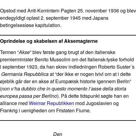
Opstod med Anti-Komintern Pagten 25. november 1936 og blev
endegyldigt opløst 2. september 1945 med Japans
betingelsesløse kapitulation.
Oprindelse og skabelsen af Aksemagterne
Termen “
Akse
” blev første gang brugt af den italienske
premierminister Benito Mussolini om det Italiensk-tyske forhold
i september 1923, da han skrev indledningen Roberto Suster´s
Germania Repubblica
at “der ikke er nogen tvivl om at i dette
øjeblik går der en akse af Europæisk historie igennem Berlin”
(
non v’ha dubbio che in questo momento l’asse della storia
europea passa per Berlino
). På dette tidspunkt søgte han en
alliance med
Weimar Republikken
mod Jugoslavien og
Frankrig i uenigheden om Fristaten Fiume.
Den