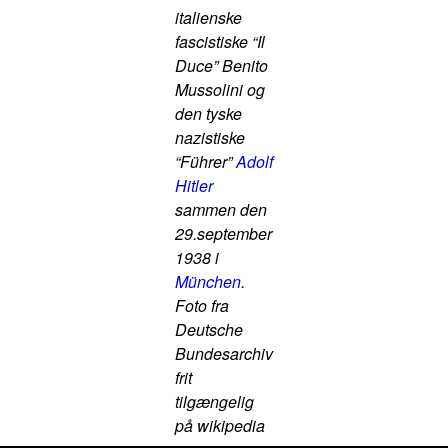
italienske
fascistiske “Il
Duce” Benito
Mussolini og
den tyske
nazistiske
“Führer”
Adolf
Hitler
sammen den
29.september
1938 i
München
.
Foto fra
Deutsche
Bundesarchiv
frit
tilgængelig
på wikipedia