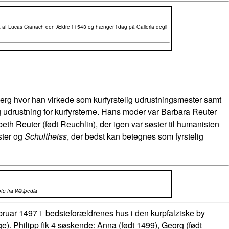
ørt af Lucas Cranach den Ældre i 1543 og hænger i dag på Galleria degli
rg hvor han virkede som kurfyrstelig udrustningsmester samt
ig udrustning for kurfyrsterne. Hans moder var Barbara Reuter
th Reuter (født Reuchlin), der igen var søster til humanisten
ster og
Schultheiss
, der bedst kan betegnes som fyrstelig
to fra Wikipedia
februar 1497 i bedsteforældrenes hus i den kurpfalziske by
ige). Philipp fik 4 søskende: Anna (født 1499), Georg (født