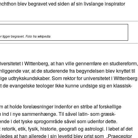
chthon blev begravet ved siden af sin livslange inspirator
 ligger begravet. Foto fra wikipedia
iversitetet i Wittenberg, at han ville gennemføre en studiereform,
ggende var, at de studerende fra begyndelsen blev knyttet til
ige udtrykskundskaber. Som rektor for universitetet i Wittenberg
at de evangelske teologer ikke kunne undsige sig en klassisk-
 at holde forelæsninger indenfor en stribe af forskellige
m ind i nye sammenhænge. Til såvel latin- som græsk-
rende i det tyske sprogområde såvel som udenfor dette.
ik, etik, fysik, historie, geografi og astrologi. I løbet af det
ledes at han allerede i sin levetid blev prist som „Praeceptor