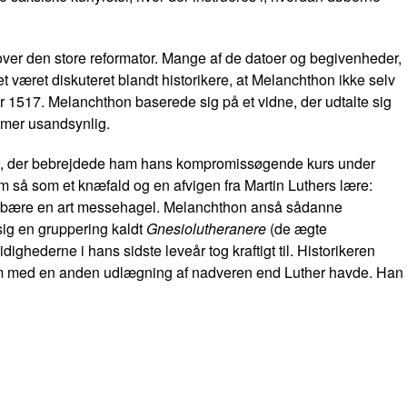
over den store reformator. Mange af de datoer og begivenheder,
et været diskuteret blandt historikere, at Melanchthon ikke selv
er 1517. Melanchthon baserede sig på et vidne, der udtalte sig
mmer usandsynlig.
, der bebrejdede ham hans kompromissøgende kurs under
m så som et knæfald og en afvigen fra Martin Luthers lære:
le bære en art messehagel. Melanchthon anså sådanne
ig en gruppering kaldt
Gnesiolutheranere
(de ægte
ghederne i hans sidste leveår tog kraftigt til. Historikeren
 frem med en anden udlægning af nadveren end Luther havde. Han