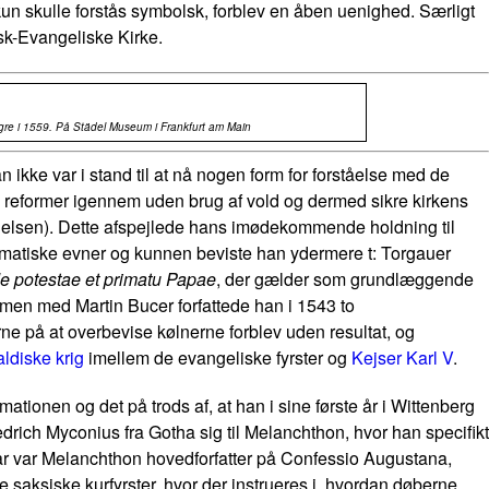
kun skulle forstås symbolsk, forblev en åben uenighed. Særligt
sk-Evangeliske Kirke.
ngre i 1559. På Städel Museum i Frankfurt am Main
kke var i stand til at nå nogen form for forståelse med de
 reformer igennem uden brug af vold og dermed sikre kirkens
elsen). Dette afspejlede hans imødekommende holdning til
lomatiske evner og kunnen beviste han ydermere t: Torgauer
de potestae et primatu Papae
, der gælder som grundlæggende
men med Martin Bucer forfattede han i 1543 to
e på at overbevise kølnerne forblev uden resultat, og
ldiske krig
imellem de evangeliske fyrster og
Kejser Karl V
.
tionen og det på trods af, at han i sine første år i Wittenberg
edrich Myconius fra Gotha sig til Melanchthon, hvor han specifikt
e år var Melanchthon hovedforfatter på Confessio Augustana,
 saksiske kurfyrster, hvor der instrueres i, hvordan døberne