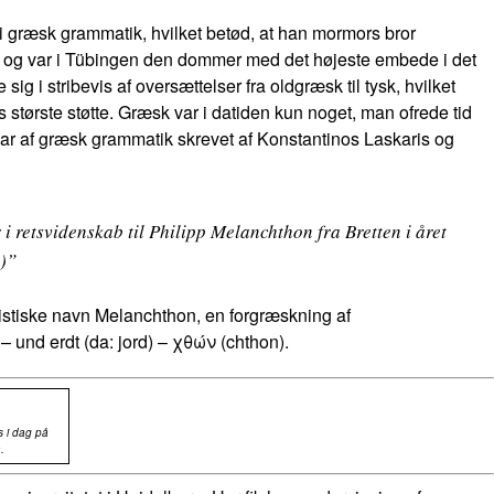
 i græsk grammatik, hvilket betød, at han mormors bror
rt og var i Tübingen den dommer med det højeste embede i det
i stribevis af oversættelser fra oldgræsk til tysk, hvilket
 største støtte. Græsk var i datiden kun noget, man ofrede tid
 af græsk grammatik skrevet af Konstantinos Laskaris og
retsvidenskab til Philipp Melanchthon fra Bretten i året
t)”
stiske navn Melanchthon, en forgræskning af
 – und
erdt (da: jord)
– χθών (chthon).
s i dag på
.