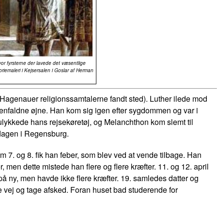
or fyrsterne der lavede det væsentlige
riemaleri i Kejsersalen i Goslar af Herman
agenauer religionssamtalerne fandt sted). Luther ilede mod
nfaldne øjne. Han kom sig igen efter sygdommen og var i
ulykkede hans rejsekøretøj, og Melanchthon kom slemt til
sdagen i Regensburg.
em 7. og 8. fik han feber, som blev ved at vende tilbage. Han
n dette mistede han flere og flere kræfter. 11. og 12. april
på ny, men havde ikke flere kræfter. 19. samledes datter og
 vej og tage afsked. Foran huset bad studerende for