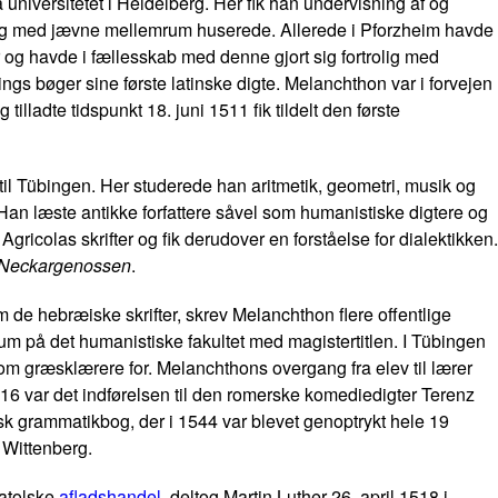
universitetet i Heidelberg. Her fik han undervisning af og
ing med jævne mellemrum huserede. Allerede i Pforzheim havde
og havde i fællesskab med denne gjort sig fortrolig med
ngs bøger sine første latinske digte. Melanchthon var i forvejen
illadte tidspunkt 18. juni 1511 fik tildelt den første
 til Tübingen. Her studerede han aritmetik, geometri, musik og
Han læste antikke forfattere såvel som humanistiske digtere og
icolas skrifter og fik derudover en forståelse for dialektikken.
Neckargenossen
.
m de hebræiske skrifter, skrev Melanchthon flere offentlige
udium på det humanistiske fakultet med magistertitlen. I Tübingen
som græsklærere for. Melanchthons overgang fra elev til lærer
1516 var det indførelsen til den romerske komediedigter Terenz
sk grammatikbog, der i 1544 var blevet genoptrykt hele 19
 Wittenberg.
atolske
afladshandel
, deltog Martin Luther 26. april 1518 i