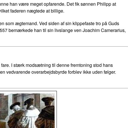
nne han være meget opfarende. Det fik sønnen Philipp at
lket faderen nægtede at billige.
n som ægtemand. Ved siden af sin klippefaste tro på Guds
1557 bemærkede han til sin livslange ven Joachim Camerarius,
 fare. I stærk modsætning til denne fremtoning stod hans
Den vedvarende overarbejdsbyrde forblev ikke uden følger.