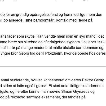
de for en grundig opdragelse, først og fremmest igennem den
lipp allerede i sine barndomsår i kontakt med lærde på
hans fader som skytte. Han vendte hjem som en syg mand, idet
at kunne bære sin skæbne og efterfølgende sygdom. I oktober 1508
alder af 11 år på mange måder brat måtte afslutte barndommen og
yngre bror Georg tog de til Pforzheim, hvor de boede hos deres
 antal studerende, hvilket koncentreret om deres Rektor Georg
iden af latin også i græsk. Et stort antal tidligere studerende
gtigste, og herefter kunne man nævne Simon Grynaeus og
 og på rekordtid samtlige eksamener, der fandtes på