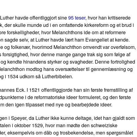
uther havde offentliggjort sine
95 teser
, hvor han kritiserede
 der skulle munde ud i en omfattende kirkereform og et brud i
tore forskelligheder, hvor Melanchthons ide om at reformere
n sagde selv, at Luther havde lært ham Evangeliet at kende.
rende og folkenær, hvorimod Melanchthon omvendt var overfølsom,
es forsigtighed, hvor denne mange gange trak sig som følge af
 og kendte hinandens styrker og svagheder. Denne fortrolighed
r Melanchthon modtog hans oversættelser til gennemlæsning og
og i 1534 udkom så Lutherbibelen.
nnes Eck. I 1521 offentliggjorde han sin første fremstilling af
punkterne i de reformatoriske ideer formuleret, og den første
kom den igen tilpasset med nye og bearbejdede ideer.
en i Speyer, da Luther ikke kunne deltage, idet han gjaldt som
amtalen i oktober 1529, hvor man mødte den schweiziske
mråder, eksempelvis om dåb og trosbekendelse, men spørgsmålet