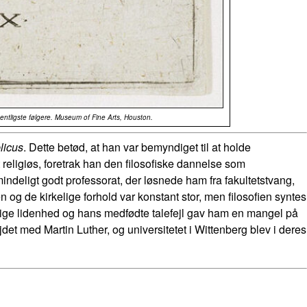
entligste følgere. Museum of Fine Arts, Houston.
licus
. Dette betød, at han var bemyndiget til at holde
t religiøs, foretrak han den filosofiske dannelse som
mindeligt godt professorat, der løsnede ham fra fakultetstvang,
 og de kirkelige forhold var konstant stor, men filosofien syntes
slige lidenhed og hans medfødte talefejl gav ham en mangel på
det med Martin Luther, og universitetet i Wittenberg blev i deres