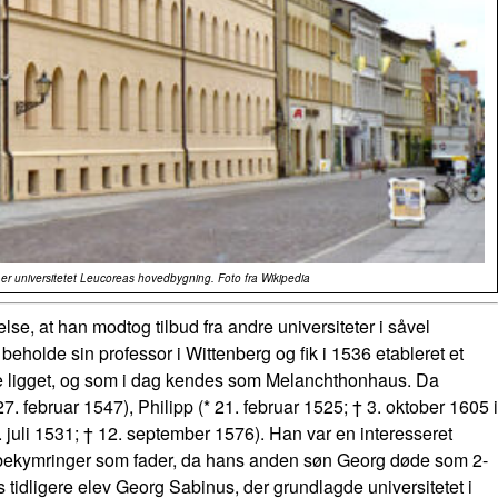
er universitetet Leucoreas hovedbygning. Foto fra Wikipedia
e, at han modtog tilbud fra andre universiteter i såvel
 beholde sin professor i Wittenberg og fik i 1536 etableret et
vde ligget, og som i dag kendes som Melanchthonhaus. Da
7. februar 1547), Philipp (* 21. februar 1525; † 3. oktober 1605 i
juli 1531; † 12. september 1576). Han var en interesseret
 bekymringer som fader, da hans anden søn Georg døde som 2-
 tidligere elev Georg Sabinus, der grundlagde universitetet i