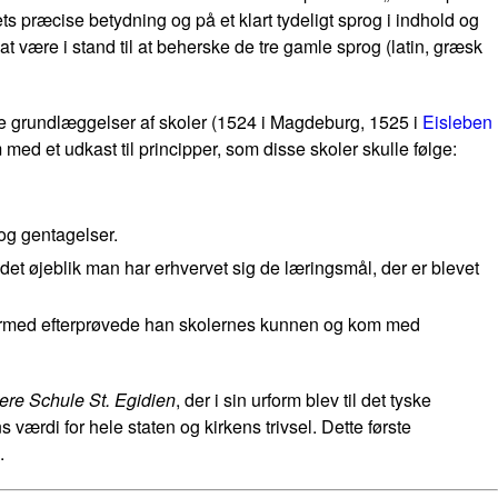
s præcise betydning og på et klart tydeligt sprog i indhold og
 at være i stand til at beherske de tre gamle sprog (latin, græsk
ere grundlæggelser af skoler (1524 i Magdeburg, 1525 i
Eisleben
 et udkast til principper, som disse skoler skulle følge:
og gentagelser.
 i det øjeblik man har erhvervet sig de læringsmål, der er blevet
. Dermed efterprøvede han skolernes kunnen og kom med
ere Schule St. Egidien
, der i sin urform blev til det tyske
ærdi for hele staten og kirkens trivsel. Dette første
.