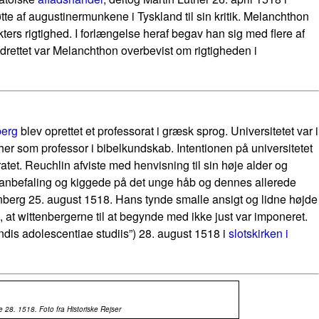
øtte af augustinermunkene i Tyskland til sin kritik. Melanchthon
rs rigtighed. I forlængelse heraf begav han sig med flere af
adrettet var Melanchthon overbevist om rigtigheden i
berg
blev oprettet et professorat i græsk sprog. Universitetet var i
her som professor i bibelkundskab. Intentionen på universitetet
et. Reuchlin afviste med henvisning til sin høje alder og
ns anbefaling og kiggede på det unge håb og dennes allerede
tenberg 25. august 1518. Hans tynde smalle ansigt og lidne højde
, at wittenbergerne til at begynde med ikke just var imponeret.
dis adolescentiae studiis”) 28. august 1518 i
slotskirken i
e 28. 1518. Foto fra Historiske Rejser