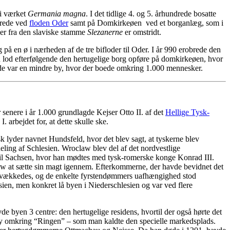
 i værket
Germania magna
. I det tidlige 4. og 5. århundrede bosatte
ndrede ved
floden Oder
samt på Domkirkeøen ved et borganlæg, som i
ler fra den slaviske stamme
Slezanerne
er omstridt.
å en ø i nærheden af de tre bifloder til Oder. I år 990 erobrede den
 lod efterfølgende den hertugelige borg opføre på domkirkeøen, hvor
åde var en mindre by, hvor der boede omkring 1.000 mennesker.
r senere i år 1.000 grundlagde Kejser Otto II. af det
Hellige Tysk-
rbejdet for, at dette skulle ske.
sk lyder navnet Hundsfeld, hvor det blev sagt, at tyskerne blev
deling af Schlesien. Wroclaw blev del af det nordvestlige
il Sachsen, hvor han mødtes med tysk-romerske konge Konrad III.
aw at sætte sin magt igennem. Efterkommerne, der havde bevidnet det
tet svækkedes, og de enkelte fyrstendømmers uafhængighed stod
esien, men konkret lå byen i Niederschlesien og var ved flere
avde byen 3 centre: den hertugelige residens, hvortil der også hørte det
by omkring “Ringen” – som man kaldte den specielle markedsplads.