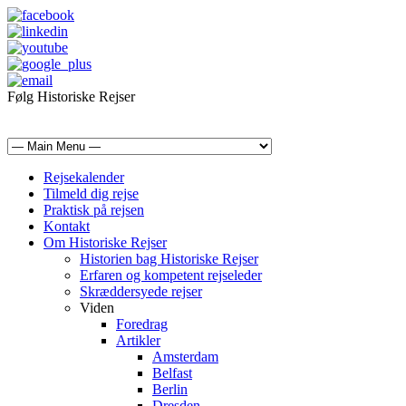
Følg Historiske Rejser
mail@historiskerejser.dk
+45 20 93 17 14
Rejsekalender
Tilmeld dig rejse
Praktisk på rejsen
Kontakt
Om Historiske Rejser
Historien bag Historiske Rejser
Erfaren og kompetent rejseleder
Skræddersyede rejser
Viden
Foredrag
Artikler
Amsterdam
Belfast
Berlin
Dresden