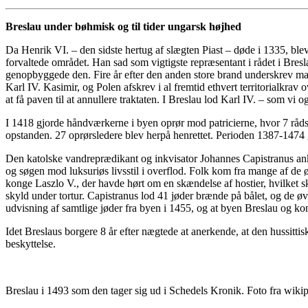
Breslau under bøhmisk og til tider ungarsk højhed
Da Henrik VI. – den sidste hertug af slægten Piast – døde i 1335, 
forvaltede området. Han sad som vigtigste repræsentant i rådet i Bre
genopbyggede den. Fire år efter den anden store brand underskrev ma
Karl IV. Kasimir, og Polen afskrev i al fremtid ethvert territorialkra
at få paven til at annullere traktaten. I Breslau lod Karl IV. – som vi
I 1418 gjorde håndværkerne i byen oprør mod patricierne, hvor 7 rå
opstanden. 27 oprørsledere blev herpå henrettet. Perioden 1387-1474
Den katolske vandreprædikant og inkvisator Johannes Capistranus anko
og søgen mod luksuriøs livsstil i overflod. Folk kom fra mange af de
konge Laszlo V., der havde hørt om en skændelse af hostier, hvilket 
skyld under tortur. Capistranus lod 41 jøder brænde på bålet, og de øvr
udvisning af samtlige jøder fra byen i 1455, og at byen Breslau og k
Idet Breslaus borgere 8 år efter nægtede at anerkende, at den hussittis
beskyttelse.
Breslau i 1493 som den tager sig ud i Schedels Kronik. Foto fra wiki