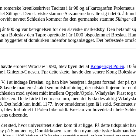
den romerske krønikeskriver Tacitus i år 98 og af kartografen Ptolemæus
rdet Silinger. Den slaviske stamme Slezanerne bosatte sig i det 6. århu
 Hvorvidt navnet Schlesien kommer fra den germanske stamme
Silinger
el
år 900 og var betegnelsen for den slaviske markedsby. Den befandt sig p
s søn Boleslav den Tapre oprettede i år 1000 bispedømmet Breslau. Han
e man byggeriet af domkirken indenfor borganlægget. Det befæstede omr
– havde erobret Wroclaw i 990, blev byen del af
Kongeriget Polen
. 10 å
 Gniezno/Gnesen. Før dette skete, havde den senere Kong Boleslaw I. a
. i at indtage Breslau, og han blev besejret i dagens forstad, der på ty
8 lavede man en såkaldt senioratsforfatning, der udstak linjerne for en 
chlesien mod sydøst midt imellem Oppeln/Opole. Wladyslav Piast tog t
lesien. Dette førte til en masse uro, men det lykkedes aldrig Wladysl
63. Det holdt kun indtil 1177, hvor områderne igen lå i strid. Seniora
n, blev forholdet til Polen bibeholdt. Breslau var hovedstad i hele Schl
 byens udseende.
det sted, hvor universitetet siden kom til at ligge. På dette tidspunkt h
lige by på Sandøen og Domkirkeøen, samt den nyanlagte tyske købmands