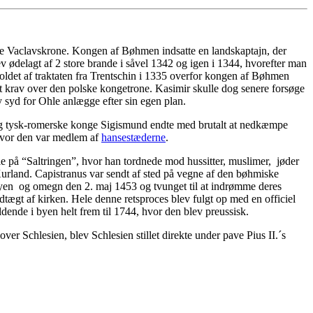
ke Vaclavskrone. Kongen af Bøhmen indsatte en landskaptajn, der
 ødelagt af 2 store brande i såvel 1342 og igen i 1344, hvorefter man
ldet af traktaten fra Trentschin i 1335 overfor kongen af Bøhmen
ert krav over den polske kongetrone. Kasimir skulle dog senere forsøge
by syd for Ohle anlægge efter sin egen plan.
 og tysk-romerske konge Sigismund endte med brutalt at nedkæmpe
 hvor den var medlem af
hansestæderne
.
e på “Saltringen”, hvor han tordnede mod hussitter, muslimer, jøder
urland. Capistranus var sendt af sted på vegne af den bøhmiske
i byen og omegn den 2. maj 1453 og tvunget til at indrømme deres
ndtægt af kirken. Hele denne retsproces blev fulgt op med en officiel
ldende i byen helt frem til 1744, hvor den blev preussisk.
ver Schlesien, blev Schlesien stillet direkte under pave Pius II.´s