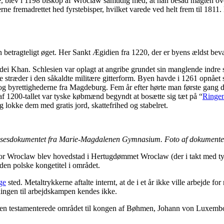
de, blev i 1198 biskop af Wroclaw samtidig med, at han besad magten
perne fremadrettet hed fyrstebisper, hvilket varede ved helt frem til 1811
byen betragteligt øget. Her Sankt Ægidien fra 1220, der er byens ældst be
edei Khan. Schlesien var oplagt at angribe grundet sin manglende ind
stræder i den såkaldte militære gitterform. Byen havde i 1261 opnået så
g byrettighederne fra Magdeburg. Fem år efter hørte man første gang 
en af 1200-tallet var tyske købmænd begyndt at bosætte sig tæt på “
Ringe
g lokke dem med gratis jord, skattefrihed og stabelret.
lsesdokumentet fra Marie-Magdalenen Gymnasium. Foto af dokumentet
hvor Wroclaw blev hovedstad i Hertugdømmet Wroclaw (der i takt med 
 den polske kongetitel i området.
ge
sted. Metaltrykkerne aftalte internt, at de i et år ikke ville arbejde f
dningen til arbejdskampen kendes ikke.
esien testamenterede området til kongen af Bøhmen, Johann von Luxembou