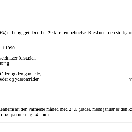
9%) er bebygget. Deraf er 29 km² ren beboelse. Breslau er den storby m
n i 1990.
eidnitzer forstaden
lbing
r
Oder og den gamle by
med et mix af forstæder og yderområder vest f
 i gennemsnit den varmeste måned med 24,6 grader, mens januar er den 
rsnedbør på omkring 541 mm.