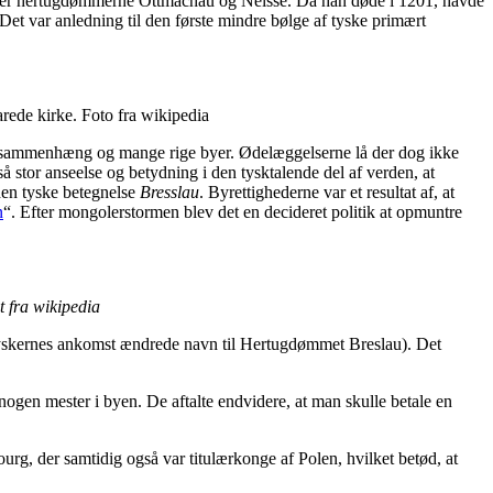
 over hertugdømmerne Ottmachau og Neisse. Da han døde i 1201, havde
. Det var anledning til den første mindre bølge af tyske primært
varede kirke. Foto fra wikipedia
re sammenhæng og mange rige byer. Ødelæggelserne lå der dog ikke
 stor anseelse og betydning i den tysktalende del af verden, at
den tyske betegnelse
Bresslau
. Byrettighederne var et resultat af, at
n
“. Efter mongolerstormen blev det en decideret politik at opmuntre
 fra wikipedia
tyskernes ankomst ændrede navn til Hertugdømmet Breslau). Det
or nogen mester i byen. De aftalte endvidere, at man skulle betale en
rg, der samtidig også var titulærkonge af Polen, hvilket betød, at