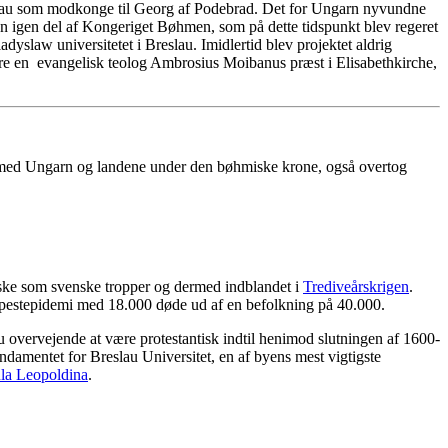
slau som modkonge til Georg af Podebrad. Det for Ungarn nyvundne
yen igen del af Kongeriget Bøhmen, som på dette tidspunkt blev regeret
slaw universitetet i Breslau. Imidlertid blev projektet aldrig
gere en evangelisk teolog Ambrosius Moibanus præst i Elisabethkirche,
t med Ungarn og landene under den bøhmiske krone, også overtog
siske som svenske tropper og dermed indblandet i
Trediveårskrigen
.
n pestepidemi med 18.000 døde ud af en befolkning på 40.000.
u overvejende at være protestantisk indtil henimod slutningen af 1600-
undamentet for Breslau Universitet, en af byens mest vigtigste
la Leopoldina
.