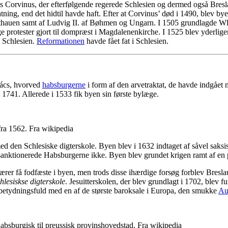
as Corvinus, der efterfølgende regerede Schlesien og dermed også Bre
tning, end det hidtil havde haft. Efter at Corvinus’ død i 1490, blev b
thauen samt af Ludvig II. af Bøhmen og Ungarn. I 1505 grundlagde Wlady
ge protester gjort til dompræst i Magdalenenkirche. I 1525 blev yderli
i Schlesien.
Reformationen
havde fået fat i Schlesien.
hács, hvorved
habsburgerne
i form af den arvetraktat, de havde indgåe
 1741. Allerede i 1533 fik byen sin første bylæge.
fra 1562. Fra wikipedia
 med den Schlesiske digterskole. Byen blev i 1632 indtaget af såvel sak
t sanktionerede Habsburgerne ikke. Byen blev grundet krigen ramt af e
nærer få fodfæste i byen, men trods disse ihærdige forsøg forblev Bresla
chlesiskse digterskole
. Jesuitterskolen, der blev grundlagt i 1702, blev f
k betydningsfuld med en af de største baroksale i Europa, den smukke
Au
 habsburgisk til preussisk provinshovedstad. Fra wikipedia