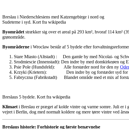
Breslau i Niederschlesiens med Katzengebirge i nord og
Sudeterne i syd. Kort fra wikipedia
Byområdet
strækker sig over et areal på 293 km², hvoraf 114 km² (3
grønområde.
Byområderne
i Wroclaw består af 5 bydele efter forvaltningsreforme
Stare Miasto (Altstadt) : Den gamle by med Nicolai- og Schw
Srodmiescie (Innenstadt): Den indre by med domkirkeøen og E
Psie Pole (Hundsfeld): Alle forstæder nord for den ny
Ode
Krzyki (Krietern): Den indre by og forstæder syd for 
Fabryczna (Fabrikstadt) Blandet område 
Breslaus 5 bydele. Kort fra wikipedia
Klimaet
i Breslau er præget af kolde vintre og varme somre. Juli er
vejret i Berlin, dog med normalt koldere og mere tørre vintre ved å
Breslaus historie: Forhistorie og første benævnelse