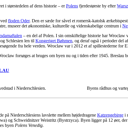
 i størstedelen af dens historie – er
Polens
fjerdestørste by efter
Wars
y ved
floden Oder
. Den er sæde for såvel et romersk-katolsk ærkebispest
teatre, museer det økonomiske, kulturelle og videnskabelige centrum i
Ne
tsdamaftalen
– en del af Polen. I sin omskiftelige historie har Wroclaw 
og Schlesien len til
Kongeriget Bøhmen
, og deraf også i perioder del 
esøgende fra hele verden. Wroclaw var i 2012 et af spillestederne for 
roclaw forsøges at bruges om byen nu og i tiden efter 1945. Breslau b
SLAU
dstad i Niederschlesien.
Byens rådhus og varteg
jde på Niederschlesiens lavslette mellem højdedragene
Katzengebirge
i 
a) og Schweidnitzer Weistritz (Bystrzyca). Byen ligger på 12 øer, der
ldes byen
Polens Venedig.