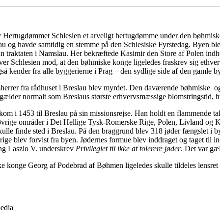
blev Hertugdømmet Schlesien et arveligt hertugdømme under den bøhmis
slau og havde samtidig en stemme på den Schlesiske Fyrstedag. Byen blev
n traktaten i Namslau. Her bekræftede Kasimir den Store af Polen indho
v over Schlesien mod, at den bøhmiske konge ligeledes fraskrev sig ethv
 også kender fra alle byggerierne i Prag – den sydlige side af den gamle 
dsherrer fra rådhuset i Breslau blev myrdet. Den daværende bøhmiske
 gælder normalt som Breslaus største erhvervsmæssige blomstringstid,
m i 1453 til Breslau på sin missionsrejse. Han holdt en flammende tal
 øvrige områder i Det Hellige Tysk-Romerske Rige, Polen, Livland og K
skulle finde sted i Breslau. På den braggrund blev 318 jøder fængslet 
ige blev forvist fra byen. Jødernes formue blev inddraget og taget til i
ong Laszlo V. underskrev
Privilegiet til ikke at tolerere jøder
. Det var gæ
ke konge Georg af Podebrad af Bøhmen ligeledes skulle tildeles lensret o
pedia