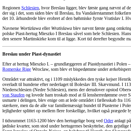
Regionen
Schlesien
, hvor Breslau ligger, blev første gang nævnt af 
der sig i det, som siden blev til Breslau, fra Vandalerstammet folkefæ
det 10. århundrede blev erobret af den bøhmiske fyrste Vratislav I.
Navnene
Wortizlawa
eller
Wratislawa
blev nævnt første gang omkring 
polske Piast-hertug Mieszko I Breslau såvel som hele Schlesien. Han
den senere Martinskirke kom til at ligge. Kort tid derefter begyndt
Breslau under Piast-dynastiet
Efter at hertug Mieszko I. – grundlæggeren af Piastdynastiet i Polen 
Romerske Rige
Wroclaw, som blev et bispedømme under ærkebisperne i
Området var attraktivt, og i 1109 mislykkedes den tyske kejser Henrik V
overladt til hundene efter nederlaget til Boleslav III. Skævmund. I 113
Niederschlesien (Nedre Schlesien), mens der derudover opstod Obers
von Staufen
og lovede ham troskab mod at få lensherredømme over Sch
usmarte i delingen, blev enige om at lede området i fællesskab fra 11
stærkere, men da de alle var familiemæssigt bundet til Piasterne i Pole
lejligheder splittet op mellem flere forskellige, hvilket også prægede
I tidsrummet 1163-1200 blev den hertugelige borg ved
Oder
anlagt på 
jødiske kvarter, som stod under hertugernes beskyttelse, den gejst