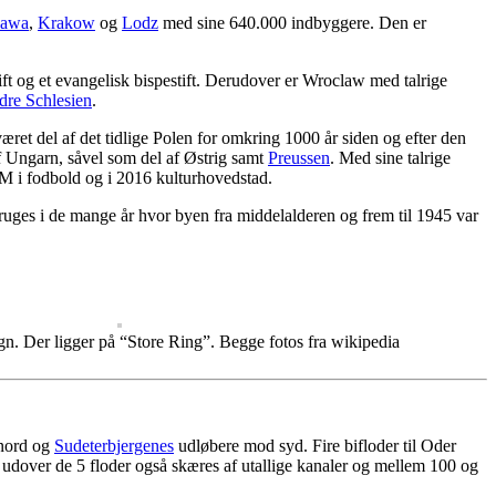
zawa
,
Krakow
og
Lodz
med sine 640.000 indbyggere. Den er
ift og et evangelisk bispestift. Derudover er Wroclaw med talrige
dre Schlesien
.
været del af det tidlige Polen for omkring 1000 år siden og efter den
af Ungarn, såvel som del af Østrig samt
Preussen
. Med sine talrige
EM i fodbold og i 2016 kulturhovedstad.
ruges i de mange år hvor byen fra middelalderen og frem til 1945 var
n. Der ligger på “Store Ring”. Begge fotos fra wikipedia
nord og
Sudeterbjergenes
udløbere mod syd. Fire bifloder til Oder
 udover de 5 floder også skæres af utallige kanaler og mellem 100 og