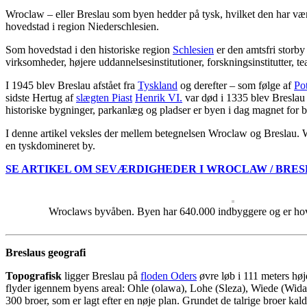
Wroclaw – eller Breslau som byen hedder på tysk, hvilket den har været
hovedstad i region Niederschlesien.
Som hovedstad i den historiske region
Schlesien
er den amtsfri storb
virksomheder, højere uddannelsesinstitutioner, forskningsinstitutter, 
I 1945 blev Breslau afstået fra
Tyskland
og derefter – som følge af
Po
sidste Hertug af
slægten Piast
Henrik VI.
var død i 1335 blev Breslau 
historiske bygninger, parkanlæg og pladser er byen i dag magnet for b
I denne artikel veksles der mellem betegnelsen Wroclaw og Breslau. W
en tyskdomineret by.
SE ARTIKEL OM SEVÆRDIGHEDER I WROCLAW / BRE
Wroclaws byvåben. Byen har 640.000 indbyggere og er hove
Breslaus geografi
Topografisk
ligger Breslau på
floden Oders
øvre løb i 111 meters hø
flyder igennem byens areal: Ohle (olawa), Lohe (Sleza), Wiede (Widaw
300 broer, som er lagt efter en nøje plan. Grundet de talrige broer ka