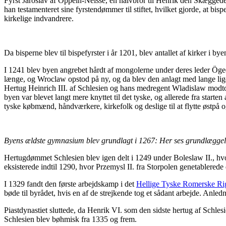
Fyrst Jaroslav af Oppeln-Neisse, en halvbror til Henrik den Skægge
han testamenteret sine fyrstendømmer til stiftet, hvilket gjorde, at bis
kirkelige indvandrere.
Da bisperne blev til bispefyrster i år 1201, blev antallet af kirker i 
I 1241 blev byen angrebet hårdt af mongolerne under deres leder Ög
længe, og Wroclaw opstod på ny, og da blev den anlagt med lange lige 
Hertug Heinrich III. af Schlesien og hans medregent Wladislaw modto
byen var blevet langt mere knyttet til det tyske, og allerede fra start
tyske købmænd, håndværkere, kirkefolk og deslige til at flytte østpå o
Byens ældste gymnasium blev grundlagt i 1267: Her ses grundlægge
Hertugdømmet Schlesien blev igen delt i 1249 under Boleslaw II., 
eksisterede indtil 1290, hvor Przemysl II. fra Storpolen genetablerede
I 1329 fandt den første arbejdskamp i det
Hellige Tyske Romerske Ri
bøde til byrådet, hvis en af de strejkende tog et sådant arbejde. Anle
Piastdynastiet sluttede, da Henrik VI. som den sidste hertug af Schl
Schlesien blev bøhmisk fra 1335 og frem.