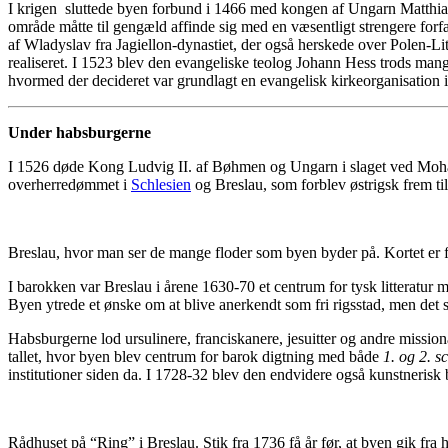
I krigen sluttede byen forbund i 1466 med kongen af Ungarn Matthi
område måtte til gengæld affinde sig med en væsentligt strengere forfa
af Wladyslav fra Jagiellon-dynastiet, der også herskede over Polen-Li
realiseret. I 1523 blev den evangeliske teolog Johann Hess trods man
hvormed der decideret var grundlagt en evangelisk kirkeorganisation 
Under habsburgerne
I 1526 døde Kong Ludvig II. af Bøhmen og Ungarn i slaget ved Mo
overherredømmet i
Schlesien
og Breslau, som forblev østrigsk frem til
Breslau, hvor man ser de mange floder som byen byder på. Kortet er 
I barokken var Breslau i årene 1630-70 et centrum for tysk litteratur
Byen ytrede et ønske om at blive anerkendt som fri rigsstad, men de
Habsburgerne lod ursulinere, franciskanere, jesuitter og andre missio
tallet, hvor byen blev centrum for barok digtning med både
1. og 2. s
institutioner siden da. I 1728-32 blev den endvidere også kunstneris
Rådhuset på “Ring” i Breslau. Stik fra 1736 få år før, at byen gik fra