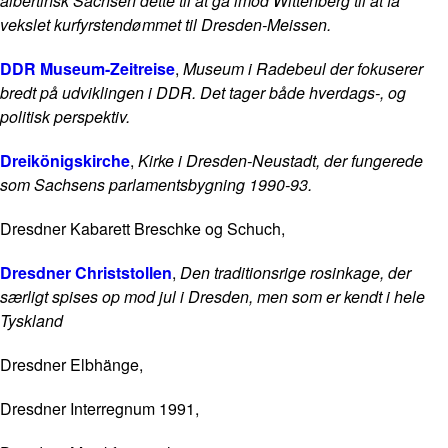
albertinsk Sachsen dette til at gå imod Wittenberg til at få
vekslet kurfyrstendømmet til Dresden-Meissen.
DDR Museum-Zeitreise
,
Museum i Radebeul der fokuserer
bredt på udviklingen i DDR. Det tager både hverdags-, og
politisk perspektiv.
Dreikönigskirche
,
Kirke i Dresden-Neustadt, der fungerede
som Sachsens parlamentsbygning 1990-93.
Dresdner Kabarett Breschke og Schuch,
Dresdner Christstollen
,
Den traditionsrige rosinkage, der
særligt spises op mod jul i Dresden, men som er kendt i hele
Tyskland
Dresdner Elbhänge,
Dresdner Interregnum 1991,