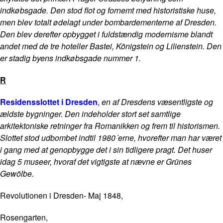
indkøbsgade. Den stod flot og fornemt med historistiske huse,
men blev totalt ødelagt under bombardementerne af Dresden.
Den blev derefter opbygget i fuldstændig modernisme blandt
andet med de tre hoteller Bastei, Königstein og Lilienstein. Den
er stadig byens indkøbsgade nummer 1.
R
Residensslottet i Dresden
,
en af Dresdens væsentligste og
ældste bygninger. Den indeholder stort set samtlige
arkitektoniske retninger fra Romanikken og frem til historismen.
Slottet stod udbombet indtil 1980´erne, hvorefter man har været
i gang med at genopbygge det i sin tidligere pragt. Det huser
idag 5 museer, hvoraf det vigtigste at nævne er Grünes
Gewölbe.
Revolutionen i Dresden- Maj 1848,
Rosengarten,