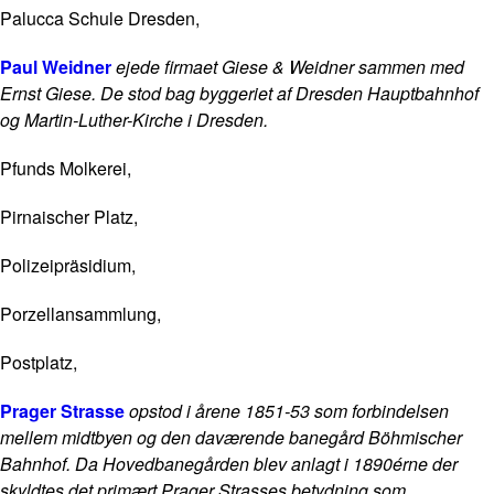
Palucca Schule Dresden,
Paul Weidner
ejede firmaet Giese & Weidner sammen med
Ernst Giese. De stod bag byggeriet af Dresden Hauptbahnhof
og Martin-Luther-Kirche i Dresden.
Pfunds Molkerei,
Pirnaischer Platz,
Polizeipräsidium,
Porzellansammlung,
Postplatz,
Prager Strasse
opstod i årene 1851-53 som forbindelsen
mellem midtbyen og den daværende banegård Böhmischer
Bahnhof. Da Hovedbanegården blev anlagt i 1890érne der
skyldtes det primært Prager Strasses betydning som