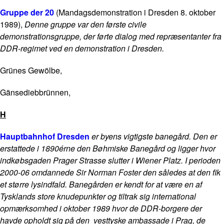
Gruppe der 20
(Mandagsdemonstration i Dresden 8. oktober
1989),
Denne gruppe var den første civile
demonstrationsgruppe, der førte dialog med repræsentanter fra
DDR-regimet ved en demonstration i Dresden.
Grünes Gewölbe,
Gänsediebbrünnen,
H
Hauptbahnhof Dresden
er byens vigtigste banegård. Den er
erstattede i 1890érne den Bøhmiske Banegård og ligger hvor
indkøbsgaden Prager Strasse slutter i Wiener Platz. I perioden
2000-06 omdannede Sir Norman Foster den således at den fik
et større lysindfald. Banegården er kendt for at være en af
Tysklands store knudepunkter og tiltrak sig international
opmærksomhed i oktober 1989 hvor de DDR-borgere der
havde opholdt sig på den vesttyske ambassade i Prag, de